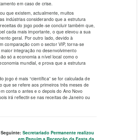
atamento em caso de crise.
tou que existem, actualmente, muitos
as indústrias considerando que a estrutura
 receitas do jogo pode-se concluir também que,
l cada mais importante, o que elevou a sua
ento geral. Por outro lado, devido à
m comparação com o sector VIP, torna-se
maior integração no desenvolvimento
não só a economia a nível local como o
 economia mundial, e prova que a estrutura
jogo é mais “científica” se for calculada de
no que se refere aos primeiros três meses de
 em conta o antes e o depois do Ano Novo
is irá reflectir-se nas receitas de Janeiro ou
Seguinte:
Secretariado Permanente realizou
em Pequim a Recepção da Festa da