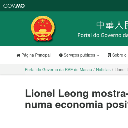
Portal
do
Governo
da
RAE
de
Macau
Página Principal
Serviços públicos
Sobre o
Portal do Governo da RAE de Macau
Notícias
Lionel 
Lionel Leong mostra-
numa economia posit