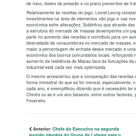
de risco, testes de pressão e no plano preventivo de tr
Relativamente às receitas do jogo, Lionel Leong consta
investimentos na área de elementos não jogo e nas nov
económica sofre alterações. Sublinhou que através das
a estrutura do mercado de massas desempenha um pape
parte no aumento das receitas e contribuiu para um aum
diversidade de consumidores no mercado de massas, e
maior a percentagem de entrada desse mercado e uma 
económico dos bairros comunitários locais, reforçando 
aumento da resiliência de Macau face às flutuações da
industrial está cada vez mais optimizada.
O mesmo acrescentou que a comparação das receitas do 
forma trimestral do que se for mensal, especialmente, 
cada ano, e exemplificou dizendo que é necessário ter
Chinês ou se é um ano bissexto, entre outros factores, po
Fevereiro.
Anterior:
Chefe do Executivo na segunda
reunião plenária do Grupo de Líderes para o