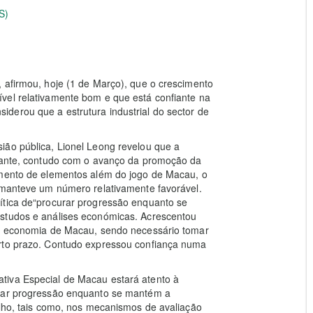
S)
 afirmou, hoje (1 de Março), que o crescimento
vel relativamente bom e que está confiante na
derou que a estrutura industrial do sector de
ião pública, Lionel Leong revelou que a
tuante, contudo com o avanço da promoção da
imento de elementos além do jogo de Macau, o
, manteve um número relativamente favorável.
ítica de“procurar progressão enquanto se
estudos e análises económicas. Acrescentou
 a economia de Macau, sendo necessário tomar
urto prazo. Contudo expressou confiança numa
tiva Especial de Macau estará atento à
urar progressão enquanto se mantém a
alho, tais como, nos mecanismos de avaliação