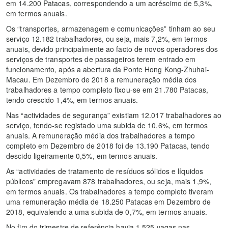
em 14.200 Patacas, correspondendo a um acréscimo de 5,3%,
em termos anuais.
Os “transportes, armazenagem e comunicações” tinham ao seu
serviço 12.182 trabalhadores, ou seja, mais 7,2%, em termos
anuais, devido principalmente ao facto de novos operadores dos
serviços de transportes de passageiros terem entrado em
funcionamento, após a abertura da Ponte Hong Kong-Zhuhai-
Macau. Em Dezembro de 2018 a remuneração média dos
trabalhadores a tempo completo fixou-se em 21.780 Patacas,
tendo crescido 1,4%, em termos anuais.
Nas “actividades de segurança” existiam 12.017 trabalhadores ao
serviço, tendo-se registado uma subida de 10,6%, em termos
anuais. A remuneração média dos trabalhadores a tempo
completo em Dezembro de 2018 foi de 13.190 Patacas, tendo
descido ligeiramente 0,5%, em termos anuais.
As “actividades de tratamento de resíduos sólidos e líquidos
públicos” empregavam 878 trabalhadores, ou seja, mais 1,9%,
em termos anuais. Os trabalhadores a tempo completo tiveram
uma remuneração média de 18.250 Patacas em Dezembro de
2018, equivalendo a uma subida de 0,7%, em termos anuais.
No fim do trimestre de referência havia 1.525 vagas nas