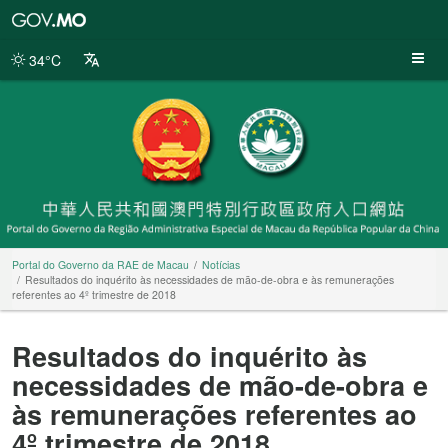
Portal
do
Governo
34°C
da
RAE
de
Macau
Portal do Governo da RAE de Macau
Notícias
Resultados do inquérito às necessidades de mão-de-obra e às remunerações
referentes ao 4º trimestre de 2018
Resultados do inquérito às
necessidades de mão-de-obra e
às remunerações referentes ao
4º trimestre de 2018