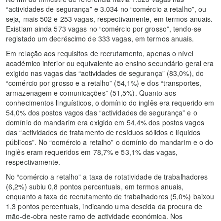
“actividades de segurança” e 3.034 no “comércio a retalho”, ou
seja, mais 502 e 253 vagas, respectivamente, em termos anuais.
Existiam ainda 573 vagas no “comércio por grosso”, tendo-se
registado um decréscimo de 333 vagas, em termos anuais.
Em relação aos requisitos de recrutamento, apenas o nível
académico inferior ou equivalente ao ensino secundário geral era
exigido nas vagas das “actividades de segurança” (83,0%), do
“comércio por grosso e a retalho” (54,1%) e dos “transportes,
armazenagem e comunicações” (51,5%). Quanto aos
conhecimentos linguísticos, o domínio do inglês era requerido em
54,0% dos postos vagos das “actividades de segurança” e o
domínio do mandarim era exigido em 54,4% dos postos vagos
das “actividades de tratamento de resíduos sólidos e líquidos
públicos”. No “comércio a retalho” o domínio do mandarim e o do
inglês eram requeridos em 78,7% e 53,1% das vagas,
respectivamente.
No “comércio a retalho” a taxa de rotatividade de trabalhadores
(6,2%) subiu 0,8 pontos percentuais, em termos anuais,
enquanto a taxa de recrutamento de trabalhadores (5,0%) baixou
1,3 pontos percentuais, indicando uma descida da procura de
mão-de-obra neste ramo de actividade económica. Nos