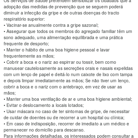
Os Serviços de Saúde pretendem sensibilizar os cidadãos que a
adopção das medidas de prevenção que se seguem poderá
diminuir a infecção da gripe e de outras doenças do tracto
respiratório superior:
• Vacinar-se anualmente contra a gripe sazonal;
• Assegurar que todos os membros do agregado familiar têm um
sono adequado, uma alimentação equilibrada e uma prática
frequente de desporto;
• Manter o hábito de uma boa higiene pessoal e lavar
frequentemente as mãos;
• Cobrir a boca e o nariz ao espirrar ou tossir, bem como
manusear cautelosamente as secreções orais e nasais expelidas
com um lenço de papel e deitá-lo num caixote de lixo com tampa
e depois limpar imediatamente as mãos; Se não tiver um lenço,
cobrir a boca e o nariz com o antebraço, em vez de usar as
mãos;
• Manter uma boa ventilação de ar e uma boa higiene ambiental;
• Evitar o deslocamento a locais lotados;
• Usar máscara no caso de ter sintomas de gripe, de necessitar
de cuidar de doentes ou de recorrer a um hospital ou clínica;
• Em caso de indisposição, recorrer de imediato a um médico e
permanecer no domicílio para descanso.
Para informações detalhadas, os interessados podem consultar a