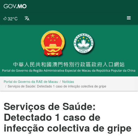
Portal
do
Governo
32°C
da
RAE
de
Macau
Portal do Governo da RAE de Macau
Notícias
Serviços de Saúde: Detectado 1 caso de infecção colectiva de gripe
Serviços de Saúde:
Detectado 1 caso de
infecção colectiva de gripe