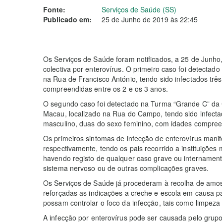
Fonte:
Serviços de Saúde (SS)
Publicado em:
25 de Junho de 2019 às 22:45
Os Serviços de Saúde foram notificados, a 25 de Junho,
colectiva por enterovírus. O primeiro caso foi detectad
na Rua de Francisco António, tendo sido infectados trê
compreendidas entre os 2 e os 3 anos.
O segundo caso foi detectado na Turma “Grande C” da
Macau, localizado na Rua do Campo, tendo sido infectad
masculino, duas do sexo feminino, com idades compreen
Os primeiros sintomas de infecção de enterovírus mani
respectivamente, tendo os pais recorrido a instituições
havendo registo de qualquer caso grave ou intername
sistema nervoso ou de outras complicações graves.
Os Serviços de Saúde já procederam à recolha de amost
reforçadas as indicações a creche e escola em causa 
possam controlar o foco da infecção, tais como limpeza 
A infecção por enterovírus pode ser causada pelo grupo