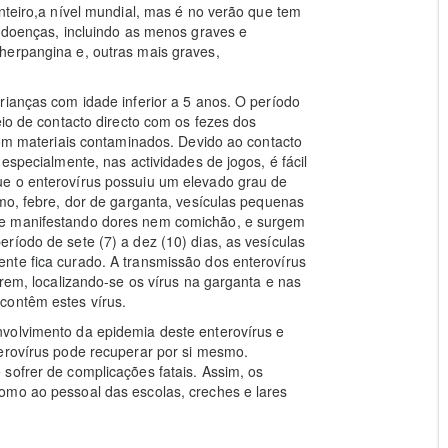
nteiro,a nível mundial, mas é no verão que tem
s doenças, incluindo as menos graves e
herpangina e, outras mais graves,
rianças com idade inferior a 5 anos. O período
eio de contacto directo com os fezes dos
 com materiais contaminados. Devido ao contacto
especialmente, nas actividades de jogos, é fácil
ue o enterovírus possuiu um elevado grau de
omo, febre, dor de garganta, vesículas pequenas
se manifestando dores nem comichão, e surgem
ríodo de sete (7) a dez (10) dias, as vesículas
nte fica curado. A transmissão dos enterovírus
irem, localizando-se os vírus na garganta e nas
contêm estes vírus.
volvimento da epidemia deste enterovírus e
terovírus pode recuperar por si mesmo.
sofrer de complicações fatais. Assim, os
omo ao pessoal das escolas, creches e lares