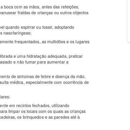
e a boca com as mãos, antes das refeições,
 manusear fraldas de crianças ou outros objectos
pel quando espirrar ou tossir, adoptando
s nasofaríngeas;
samente frequentados, as multidões e os lugares
librada e uma hidratação adequada, praticar
emasiado e não fumar para aumentar a
mento de sintomas de febre e doença da mão,
sulta médica, especialmente com ocorrência de
lares:
ente em recintos fechados, utilizando
para limpar os locais com os quais as crianças
cadeiras, os brinquedos e as paredes até à