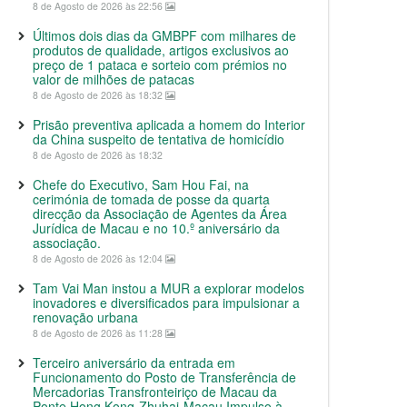
8 de Agosto de 2026 às 22:56
Últimos dois dias da GMBPF com milhares de
produtos de qualidade, artigos exclusivos ao
preço de 1 pataca e sorteio com prémios no
valor de milhões de patacas
8 de Agosto de 2026 às 18:32
Prisão preventiva aplicada a homem do Interior
da China suspeito de tentativa de homicídio
8 de Agosto de 2026 às 18:32
Chefe do Executivo, Sam Hou Fai, na
cerimónia de tomada de posse da quarta
direcção da Associação de Agentes da Área
Jurídica de Macau e no 10.º aniversário da
associação.
8 de Agosto de 2026 às 12:04
Tam Vai Man instou a MUR a explorar modelos
inovadores e diversificados para impulsionar a
renovação urbana
8 de Agosto de 2026 às 11:28
Terceiro aniversário da entrada em
Funcionamento do Posto de Transferência de
Mercadorias Transfronteiriço de Macau da
Ponte Hong Kong-Zhuhai-Macau Impulso à