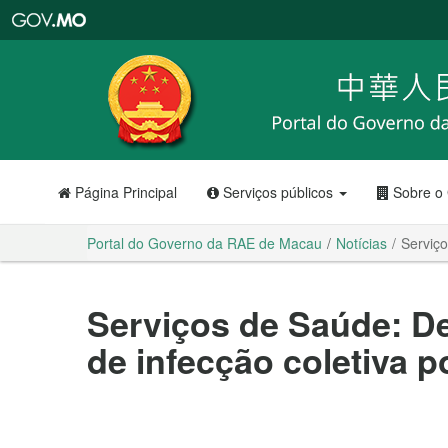
Portal
do
Governo
da
RAE
de
Macau
Página Principal
Serviços públicos
Sobre o
Portal do Governo da RAE de Macau
Notícias
Serviço
Serviços de Saúde: D
de infecção coletiva p