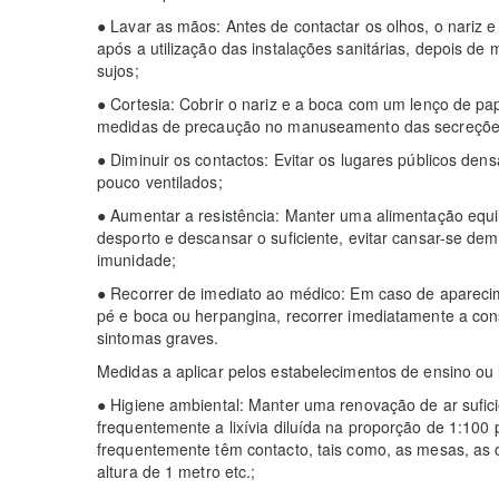
● Lavar as mãos: Antes de contactar os olhos, o nariz 
após a utilização das instalações sanitárias, depois de
sujos;
● Cortesia: Cobrir o nariz e a boca com um lenço de pa
medidas de precaução no manuseamento das secreçõe
● Diminuir os contactos: Evitar os lugares públicos den
pouco ventilados;
● Aumentar a resistência: Manter uma alimentação equi
desporto e descansar o suficiente, evitar cansar-se d
imunidade;
● Recorrer de imediato ao médico: Em caso de apareci
pé e boca ou herpangina, recorrer imediatamente a con
sintomas graves.
Medidas a aplicar pelos estabelecimentos de ensino ou 
● Higiene ambiental: Manter uma renovação de ar sufici
frequentemente a lixívia diluída na proporção de 1:100 
frequentemente têm contacto, tais como, as mesas, as 
altura de 1 metro etc.;