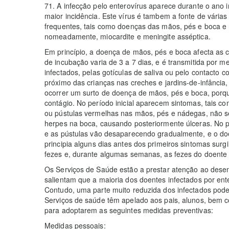
71. A infecção pelo enterovírus aparece durante o ano i
maior incidência. Este vírus é tambem a fonte de vária
frequentes, tais como doenças das mãos, pés e boca e 
nomeadamente, miocardite e meningite asséptica.
Em princípio, a doença de mãos, pés e boca afecta as c
de incubação varia de 3 a 7 dias, e é transmitida por m
infectados, pelas gotículas de saliva ou pelo contacto
próximo das crianças nas creches e jardins-de-infância, 
ocorrer um surto de doença de mãos, pés e boca, porq
contágio. No período inicial aparecem sintomas, tais c
ou pústulas vermelhas nas mãos, pés e nádegas, não 
herpes na boca, causando posteriormente úlceras. No pe
e as pústulas vão desaparecendo gradualmente, e o doe
principia alguns dias antes dos primeiros sintomas surg
fezes e, durante algumas semanas, as fezes do doente 
Os Serviços de Saúde estão a prestar atenção ao desen
salientam que a maioria dos doentes infectados por en
Contudo, uma parte muito reduzida dos infectados pode 
Serviços de saúde têm apelado aos pais, alunos, bem c
para adoptarem as seguintes medidas preventivas:
Medidas pessoais: