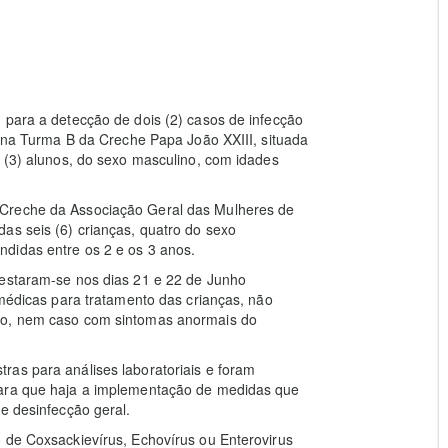
 para a detecção de dois (2) casos de infecção
o na Turma B da Creche Papa João XXIII, situada
s (3) alunos, do sexo masculino, com idades
 Creche da Associação Geral das Mulheres de
as seis (6) crianças, quatro do sexo
didas entre os 2 e os 3 anos.
festaram-se nos dias 21 e 22 de Junho
 médicas para tratamento das crianças, não
nto, nem caso com sintomas anormais do
ras para análises laboratoriais e foram
para que haja a implementação de medidas que
e desinfecção geral.
 de Coxsackievírus, Echovírus ou Enterovirus