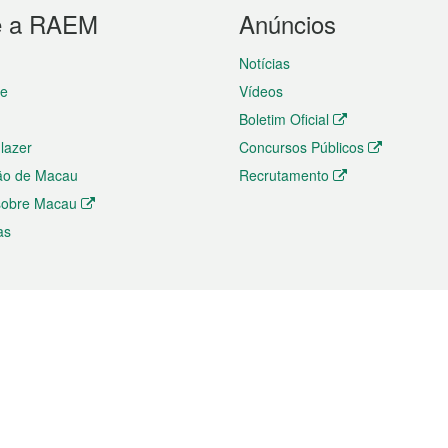
e a RAEM
Anúncios
Notícias
te
Vídeos
Boletim Oficial
 lazer
Concursos Públicos
ão de Macau
Recrutamento
 sobre Macau
as
ios e comércio
Directório
 e Investimento
Directório de Aplicações para T
o Comércio e Convenções em
Directório de Redes Sociais
Directório de Websites Temático