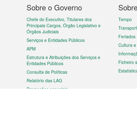
Menu
Sobre o Governo
Sobr
do
rodapé
Chefe do Executivo, Titulares dos
Tempo
Principais Cargos, Órgão Legislativo e
Transpor
Órgãos Judiciais
Feriados
Serviços e Entidades Públicos
Cultura e
APM
Informaç
Estrutura e Atribuições dos Serviços e
Ficheiro
Entidades Públicos
Estatístic
Consulta de Políticas
Relatório das LAG
Promoções especiais
Viagem
Negóc
Planear a sua viagem
Negócios
Descobrir Macau
Feiras d
Macau
Espectáculos e Entretenimento