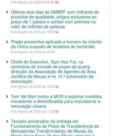
8 de Agosto de 2026 às 22:56
Últimos dois dias da GMBPF com milhares de
produtos de qualidade, artigos exclusivos ao
preço de 1 pataca e sorteio com prémios no
valor de milhões de patacas
8 de Agosto de 2026 às 18:32
Prisão preventiva aplicada a homem do Interior
da China suspeito de tentativa de homicídio
8 de Agosto de 2026 às 18:32
Chefe do Executivo, Sam Hou Fai, na
cerimónia de tomada de posse da quarta
direcção da Associação de Agentes da Área
Jurídica de Macau e no 10.º aniversário da
associação.
8 de Agosto de 2026 às 12:04
Tam Vai Man instou a MUR a explorar modelos
inovadores e diversificados para impulsionar a
renovação urbana
8 de Agosto de 2026 às 11:28
Terceiro aniversário da entrada em
Funcionamento do Posto de Transferência de
Mercadorias Transfronteiriço de Macau da
Ponte Hong Kong-Zhuhai-Macau Impulso à