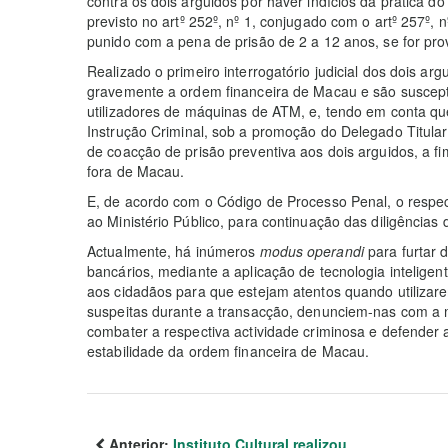
contra os dois arguidos por haver indícios da prática d
previsto no artº 252º, nº 1, conjugado com o artº 257º, n
punido com a pena de prisão de 2 a 12 anos, se for pro
Realizado o primeiro interrogatório judicial dos dois ar
gravemente a ordem financeira de Macau e são susceptí
utilizadores de máquinas de ATM, e, tendo em conta qu
Instrução Criminal, sob a promoção do Delegado Titular
de coacção de prisão preventiva aos dois arguidos, a f
fora de Macau.
E, de acordo com o Código de Processo Penal, o respect
ao Ministério Público, para continuação das diligências 
Actualmente, há inúmeros
modus operandi
para furtar d
bancários, mediante a aplicação de tecnologia inteligen
aos cidadãos para que estejam atentos quando utilizar
suspeitas durante a transacção, denunciem-nas com a m
combater a respectiva actividade criminosa e defender 
estabilidade da ordem financeira de Macau.
Anterior:
Instituto Cultural realizou