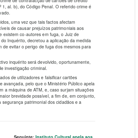
o crime de contrafacção de cartões de crédito
º 1, al. b), do Código Penal. O referido crime é
vado.
guidos, uma vez que tais factos afectam
veis de causar prejuízos patrimoniais aos
e existem co-autores em fuga, o Juiz de
 do Inquérito, decretou a aplicação da medida
im de evitar o perigo de fuga dos mesmos para
ivo inquérito será devolvido, oportunamente,
de investigação criminal.
ados de utilizadores e falsificar cartões
te avançada, pelo que o Ministério Público apela
em a máquina de ATM, e, caso surjam situações
aior brevidade possível, a fim de, em conjunto,
a segurança patrimonial dos cidadãos e a
Seguinte:
Instituto Cultural apela aos