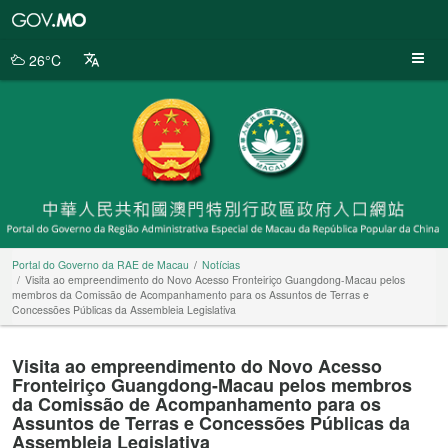
Portal
do
Governo
26°C
da
RAE
de
Macau
Portal do Governo da RAE de Macau
Notícias
Visita ao empreendimento do Novo Acesso Fronteiriço Guangdong-Macau pelos
membros da Comissão de Acompanhamento para os Assuntos de Terras e
Concessões Públicas da Assembleia Legislativa
Visita ao empreendimento do Novo Acesso
Fronteiriço Guangdong-Macau pelos membros
da Comissão de Acompanhamento para os
Assuntos de Terras e Concessões Públicas da
Assembleia Legislativa