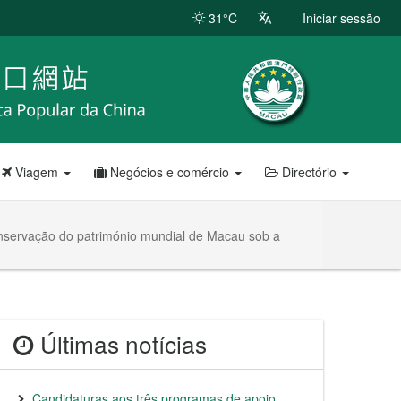
31°C
Iniciar sessão
Viagem
Negócios e comércio
Directório
conservação do património mundial de Macau sob a
Últimas notícias
Candidaturas aos três programas de apoio