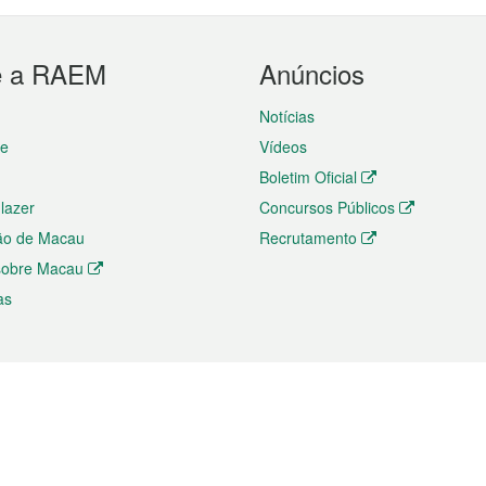
e a RAEM
Anúncios
Notícias
te
Vídeos
Boletim Oficial
 lazer
Concursos Públicos
ão de Macau
Recrutamento
 sobre Macau
as
ios e comércio
Directório
 e Investimento
Directório de Aplicações para T