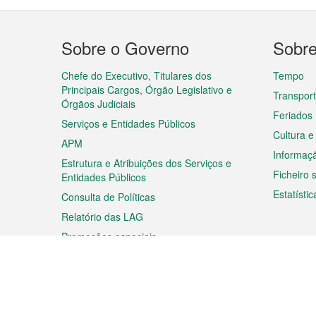
Menu
Sobre o Governo
Sobr
do
rodapé
Chefe do Executivo, Titulares dos
Tempo
Principais Cargos, Órgão Legislativo e
Transpor
Órgãos Judiciais
Feriados
Serviços e Entidades Públicos
Cultura e
APM
Informaç
Estrutura e Atribuições dos Serviços e
Ficheiro
Entidades Públicos
Estatístic
Consulta de Políticas
Relatório das LAG
Promoções especiais
Viagem
Negóc
Planear a sua viagem
Negócios