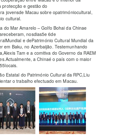
 protecção e gestão do
ra jovensde Macau sobre opatrimóniocultural,
o cultural.
ta do Mar Amarelo – Golfo Bohai da Chinae
nareceberam, nosdias5e 6de
ralMundial e dePatrimónio Cultural Mundial da
er em Baku, no Azerbaijão. Testemunhando
,Alexis Tam e a comitiva do Governo da RAEM
ões.Actualmente, a Chinaé o país com o maior
55locais.
ão Estatal do Património Cultural da RPC,Liu
ientar o trabalho efectuado em Macau.