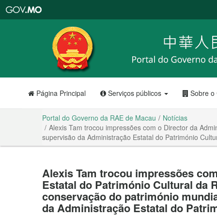
Portal
do
Governo
da
RAE
de
Macau
Página Principal
Serviços públicos
Sobre o
Portal do Governo da RAE de Macau
Notícias
Alexis Tam trocou impressões com o Director da Admin
supervisão da Administração Estatal do Património Cultu
Alexis Tam trocou impressões com
Estatal do Património Cultural da 
conservação do património mundia
da Administração Estatal do Patrim