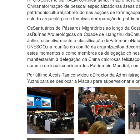
Chinanaformação de pessoal especializadonas áreas da
patrimóniocultural,sobretudo nas acções de formaçãopa
estudo arqueológico e técnicas dereparaçãodo patrimóni
OsSantuários de Pássaros Migratórios ao longo da Cos
asRuínas Arqueológicas da Cidade de Liangzhu daChi
Julho,respectivamente,a classificação dePatrimónioNatu
UNESCO,na reunião do comité da organizaçãoa decorr
estes momentos e como membros da delegação chinesa
manifestaram à delegação da China calorosas felicitaç
número de locaisconsiderados Património Mundial, com
Por último,Alexis Tamconvidou oDirector da Administraç
Yuzhupara se deslocar a Macau para supervisionar e or