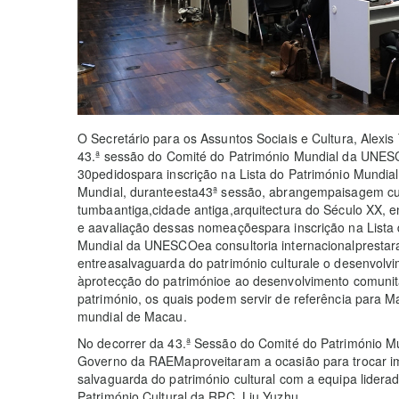
O Secretário para os Assuntos Sociais e Cultura, Alex
43.ª sessão do Comité do Património Mundial da UNESC
30pedidospara inscrição na Lista do Património Mundia
Mundial, duranteesta43ª sessão, abrangempaisagem cultu
tumbaantiga,cidade antiga,arquitectura do Século XX, 
e aavaliação dessas nomeaçõespara inscrição na Lista 
Mundial da UNESCOea consultoria internacionalprestar
entreasalvaguarda do património culturale o desenvolv
àprotecção do patrimónioe ao desenvolvimento comunit
património, os quais podem servir de referência para 
mundial de Macau.
No decorrer da 43.ª Sessão do Comité do Património M
Governo da RAEMaproveitaram a ocasião para trocar i
salvaguarda do património cultural com a equipa liderad
Património Cultural da RPC, Liu Yuzhu.