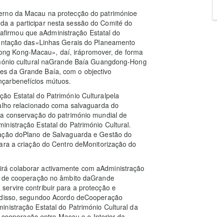
erno da Macau na protecção do patrimónioe
a a participar nesta sessão do Comité do
firmou que aAdministração Estatal do
ementação das«Linhas Gerais do Planeamento
ng Kong-Macau», daí, irápromover, de forma
rimónio cultural naGrande Baía Guangdong-Hong
es da Grande Baía, com o objectivo
nçarbenefícios mútuos.
ão Estatal do Património Culturalpela
balho relacionado coma salvaguarda do
da conservação do património mundial de
nistração Estatal do Património Cultural.
ração doPlano de Salvaguarda e Gestão do
para a criação do Centro deMonitorização do
rá colaborar activamente com aAdministração
os de cooperação no âmbito daGrande
ervire contribuir para a protecção e
m disso, segundoo Acordo deCooperação
nistração Estatal do Património Cultural da
operação entre Macau e o Interior da