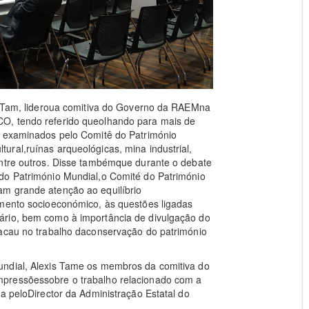
is Tam, lideroua comitiva do Governo da RAEMna
O, tendo referido queolhando para mais de
l examinados pelo Comitê do Património
ral,ruínas arqueológicas, mina industrial,
entre outros. Disse tambémque durante o debate
do Património Mundial,o Comité do Património
am grande atenção ao equilíbrio
imento socioeconómico, às questões ligadas
ário, bem como à importância de divulgação do
Macau no trabalho daconservação do património
undial, Alexis Tame os membros da comitiva do
mpressõessobre o trabalho relacionado com a
a peloDirector da Administração Estatal do