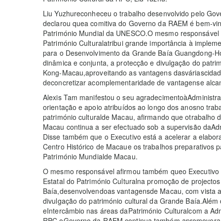
Liu Yuzhureconheceu o trabalho desenvolvido pelo Gov
declarou quea comitiva do Governo da RAEM é bem-vind
Património Mundial da UNESCO.O mesmo responsável a
Património Culturalatribui grande importância à impl
para o Desenvolvimento da Grande Baía Guangdong-Ho
dinâmica e conjunta, a protecção e divulgação do pat
Kong-Macau,aproveitando as vantagens dasváriascidad
deconcretizar acomplementaridade de vantagense alca
Alexis Tam manifestou o seu agradecimentoàAdministraç
orientação e apoio atribuídos ao longo dos anosno tra
património culturalde Macau, afirmando que otrabalho 
Macau continua a ser efectuado sob a supervisão daAdmi
Disse também que o Executivo está a acelerar a elabo
Centro Histórico de Macaue os trabalhos preparativos 
Património Mundialde Macau.
O mesmo responsável afirmou também queo Executivo i
Estatal do Património Culturalna promoção de project
Baía,desenvolvendoas vantagensde Macau, com vista a s
divulgação do património cultural da Grande Baía.Alé
eIntercâmbio nas áreas daPatrimónio Culturalcom a Admi
RPC,oGoverno da RAEM continua também apromovera co