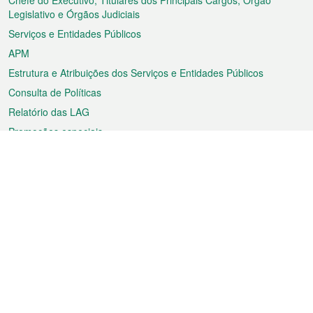
rodapé
Chefe do Executivo, Titulares dos Principais Cargos, Órgão
Legislativo e Órgãos Judiciais
Serviços e Entidades Públicos
APM
Estrutura e Atribuições dos Serviços e Entidades Públicos
Consulta de Políticas
Relatório das LAG
Promoções especiais
Sobre a RAEM
Tempo
Transporte
Feriados
Cultura e lazer
Informação de Macau
Ficheiro sobre Macau
Estatísticas