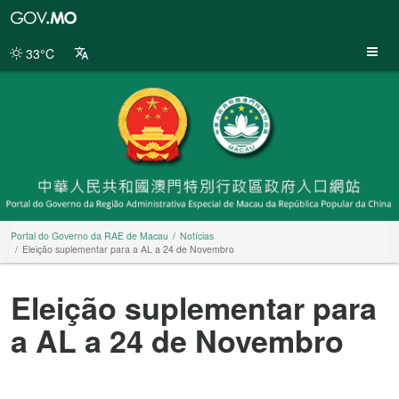
Portal
do
Governo
33°C
da
RAE
de
Macau
Portal do Governo da RAE de Macau
Notícias
Eleição suplementar para a AL a 24 de Novembro
Eleição suplementar para
a AL a 24 de Novembro