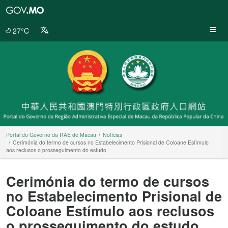
Portal
do
Governo
27°C
da
RAE
de
Macau
Portal do Governo da RAE de Macau
Notícias
Cerimónia do termo de cursos no Estabelecimento Prisional de Coloane Estímulo
aos reclusos o prosseguimento do estudo
Cerimónia do termo de cursos
no Estabelecimento Prisional de
Coloane Estímulo aos reclusos
o prosseguimento do estudo