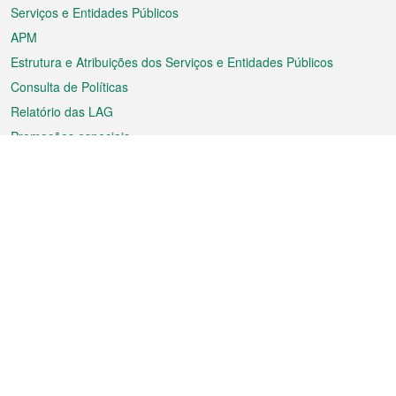
Serviços e Entidades Públicos
APM
Estrutura e Atribuições dos Serviços e Entidades Públicos
Consulta de Políticas
Relatório das LAG
Promoções especiais
Sobre a RAEM
Tempo
Transporte
Feriados
Cultura e lazer
Informação de Macau
Ficheiro sobre Macau
Estatísticas