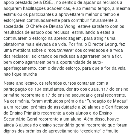
apoio prestado pela DSEJ, no sentido de ajudar os reclusos a
adquirem habilitações académicas, e ao mesmo tempo, a mesma
estimulou os participantes a aproveitarem melhor o tempo e
esforçarem continuadamente para contribuir futuramente à
sociedade. O Chefe de Divisão Wong, esteve satisfeito com os
resultados de estudo dos reclusos, estimulando a estes a
continuarem o esforço na aprendizagem, para atingir uma
plataforma mais elevada da vida. Por fim, o Director Leong, fez
uma metáfora sobre o
“boutonnière”
dos convidados e a “vida
dos reclusos”, solicitando os reclusos a agarrarem bem a flor,
bem como agarrarem bem a oportunidade de auto-
aperfeiçoamento, com o devido esforço, para que a flor da vida
não fique murcha.
Neste ano lectivo, os referidos cursos contaram com a
participação de 134 estudantes, dentro dos quais, 117 do ensino
primário recorrente e 17 do ensino secundário geral recorrente.
Na cerimónia, foram atribuídos prémio da “Fundação de Macau”
a um recluso, prémios de assiduidade a 20 alunos e Certificados
do Ensino Primário recorrente a dois alunos e do Ensino
Secundário Geral recorrente a um aluno. Além disso, houve
ainda 6 alunos do ensino secundário geral recorrente que foram
dignos dos prémios de aproveitamento “excelente” e “muito