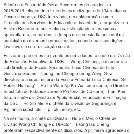
Primário e Secundário Geral Recorrentes do ano lectivo
2018/2019, elogiando o fruto de aprendizagem de 134 reclusos.
Desde sempre, a DSC tem vindo, em colaboração com a
Direcção dos Serviços de Educação e Juventude, a organizar do
Ensino Recorrente aos reclusos, estimulando os mesmos a
aproveitarem, ao máximo, o tempo da sua estadia prisional na
aquisição de diversos conhecimentos, criando mais condições
favoráveis à sua reinserção social.
Estiveram presentes no evento os convidados: o chefe da Divisão
de Extensão Educativa da DSEJ – Wong Chi Iong, o director e a
subdirectora da Escola Secundária Luso-Chinesa de Luís
Gonzaga Gomes – Leong Iao Cheng e Ieong Weng Si, a
directora e a subdirectora da Escola Primária Luso-Chinesa “Sir
Robert Ho Tung” – Ho Im Wa e Ng Ka Wai, bem como, o Director
Substituto do Estabelecimento Prisional de Coloane, - Lam Kam
Sau, a chefe da Divisão de Apoio Social, Educação e Formação
da DSC – Ho Sio Mei e o chefe da Divisão de Segurança e
Vigilância substituto – Ip Lok Leong, etc.
Na cerimónia, a chefe da Divisão – Ho Sio Mei, o Chefe de
Divisão Wong Chi Iong e o Director – Leong Iao Cheng
proferiram respectivamente os discursos. A primeira agradeceu o