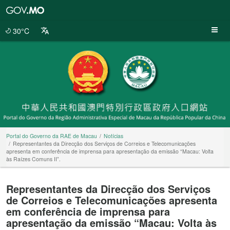
Portal
do
Governo
30°C
da
RAE
de
Macau
Portal do Governo da RAE de Macau
Notícias
Representantes da Direcção dos Serviços de Correios e Telecomunicações
apresenta em conferência de imprensa para apresentação da emissão “Macau: Volta
às Raízes Comuns II”.
Representantes da Direcção dos Serviços
de Correios e Telecomunicações apresenta
em conferência de imprensa para
apresentação da emissão “Macau: Volta às