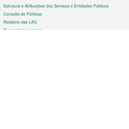
Estrutura e Atribuições dos Serviços e Entidades Públicos
Consulta de Políticas
Relatório das LAG
Promoções especiais
Sobre a RAEM
Tempo
Transporte
Feriados
Cultura e lazer
Informação de Macau
Ficheiro sobre Macau
Estatísticas
Anúncios