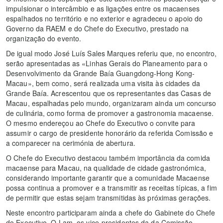
impulsionar o intercâmbio e as ligações entre os macaenses
espalhados no território e no exterior e agradeceu o apoio do
Governo da RAEM e do Chefe do Executivo, prestado na
organização do evento.
De igual modo José Luís Sales Marques referiu que, no encontro,
serão apresentadas as «Linhas Gerais do Planeamento para o
Desenvolvimento da Grande Baía Guangdong-Hong Kong-
Macau», bem como, será realizada uma visita às cidades da
Grande Baía. Acrescentou que os representantes das Casas de
Macau, espalhadas pelo mundo, organizaram ainda um concurso
de culinária, como forma de promover a gastronomia macaense.
O mesmo endereçou ao Chefe do Executivo o convite para
assumir o cargo de presidente honorário da referida Comissão e
a comparecer na cerimónia de abertura.
O Chefe do Executivo destacou também importância da comida
macaense para Macau, na qualidade de cidade gastronómica,
considerando importante garantir que a comunidade Macaense
possa continua a promover e a transmitir as receitas típicas, a fim
de permitir que estas sejam transmitidas às próximas gerações.
Neste encontro participaram ainda a chefe do Gabinete do Chefe
do Executivo, O Lam, os vice-presidentes da da Comissão