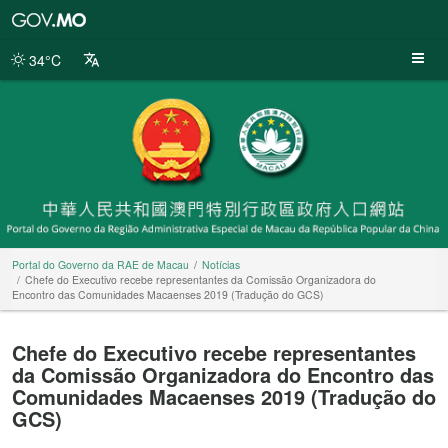
Portal
do
Governo
34°C
da
RAE
de
Macau
Portal do Governo da RAE de Macau
Notícias
Chefe do Executivo recebe representantes da Comissão Organizadora do
Encontro das Comunidades Macaenses 2019 (Tradução do GCS)
Chefe do Executivo recebe representantes
da Comissão Organizadora do Encontro das
Comunidades Macaenses 2019 (Tradução do
GCS)