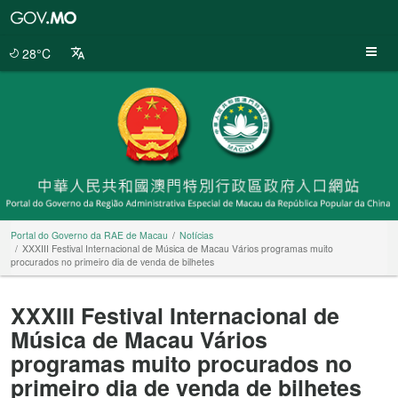
Portal
do
Governo
28°C
da
RAE
de
Macau
Portal do Governo da RAE de Macau
Notícias
XXXIII Festival Internacional de Música de Macau Vários programas muito
procurados no primeiro dia de venda de bilhetes
XXXIII Festival Internacional de
Música de Macau Vários
programas muito procurados no
primeiro dia de venda de bilhetes