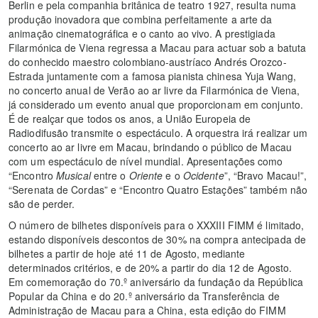
Berlin e pela companhia britânica de teatro 1927, resulta numa
produção inovadora que combina perfeitamente a arte da
animação cinematográfica e o canto ao vivo. A prestigiada
Filarmónica de Viena regressa a Macau para actuar sob a batuta
do conhecido maestro colombiano-austríaco Andrés Orozco-
Estrada juntamente com a famosa pianista chinesa Yuja Wang,
no concerto anual de Verão ao ar livre da Filarmónica de Viena,
já considerado um evento anual que proporcionam em conjunto.
É de realçar que todos os anos, a União Europeia de
Radiodifusão transmite o espectáculo. A orquestra irá realizar um
concerto ao ar livre em Macau, brindando o público de Macau
com um espectáculo de nível mundial. Apresentações como
“Encontro
Musical
entre o
Oriente
e o
Ocidente
”, “Bravo Macau!”,
“Serenata de Cordas” e “Encontro Quatro Estações” também não
são de perder.
O número de bilhetes disponíveis para o XXXIII FIMM é limitado,
estando disponíveis descontos de 30% na compra antecipada de
bilhetes a partir de hoje até 11 de Agosto, mediante
determinados critérios, e de 20% a partir do dia 12 de Agosto.
Em comemoração do 70.º aniversário da fundação da República
Popular da China e do 20.º aniversário da Transferência de
Administração de Macau para a China, esta edição do FIMM