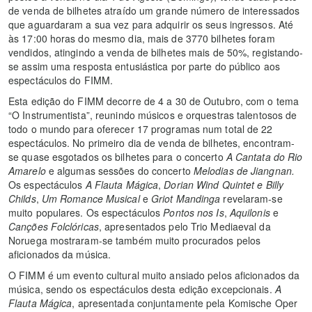
de venda de bilhetes atraído um grande número de interessados
que aguardaram a sua vez para adquirir os seus ingressos. Até
às 17:00 horas do mesmo dia, mais de 3770 bilhetes foram
vendidos, atingindo a venda de bilhetes mais de 50%, registando-
se assim uma resposta entusiástica por parte do público aos
espectáculos do FIMM.
Esta edição do FIMM decorre de 4 a 30 de Outubro, com o tema
“O Instrumentista”, reunindo músicos e orquestras talentosos de
todo o mundo para oferecer 17 programas num total de 22
espectáculos. No primeiro dia de venda de bilhetes, encontram-
se quase esgotados os bilhetes para o concerto
A Cant
ata do Rio
Amarelo
e algumas sessões do concerto
Melodias de Jiangnan.
Os espectáculos
A Flauta Mágica
,
Dorian Wind Quintet e Billy
Childs
,
Um Romance Musical
e
Griot Mandinga
revelaram-se
muito populares. Os espectáculos
Pontos nos Is
,
Aquilonis
e
Canções Folclóricas
, apresentados pelo Trio Mediaeval da
Noruega mostraram-se também muito procurados pelos
aficionados da música.
O FIMM é um evento cultural muito ansiado pelos aficionados da
música, sendo os espectáculos desta edição excepcionais.
A
Flauta Mágica
, apresentada conjuntamente pela Komische Oper