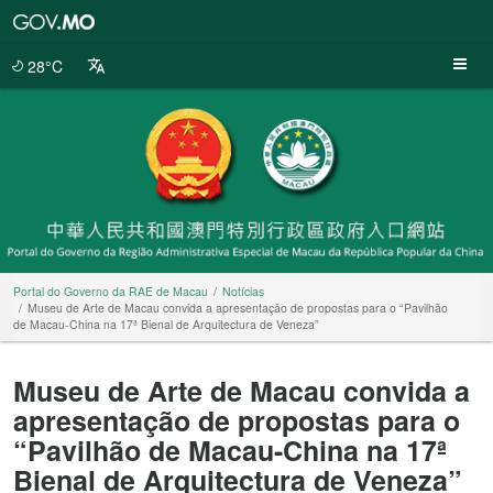
Portal
do
Governo
28°C
da
RAE
de
Macau
Portal do Governo da RAE de Macau
Notícias
Museu de Arte de Macau convida a apresentação de propostas para o “Pavilhão
de Macau-China na 17ª Bienal de Arquitectura de Veneza”
Museu de Arte de Macau convida a
apresentação de propostas para o
“Pavilhão de Macau-China na 17ª
Bienal de Arquitectura de Veneza”