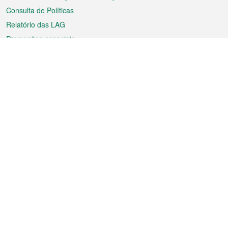
Consulta de Políticas
Relatório das LAG
Promoções especiais
Sobre a RAEM
Tempo
Transporte
Feriados
Cultura e lazer
Informação de Macau
Ficheiro sobre Macau
Estatísticas
Anúncios
Notícias