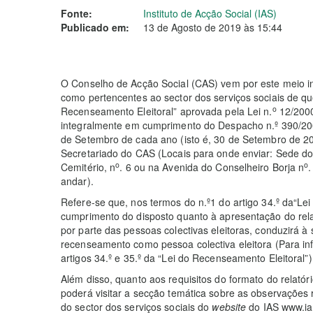
Fonte:
Instituto de Acção Social (IAS)
Publicado em:
13 de Agosto de 2019 às 15:44
O Conselho de Acção Social (CAS) vem por este meio i
como pertencentes ao sector dos serviços sociais de que
o
Recenseamento Eleitoral” aprovada pela Lei n.
12/2000
integralmente em cumprimento do Despacho n.º 390/2008
de Setembro de cada ano (isto é, 30 de Setembro de 2019
Secretariado do CAS (Locais para onde enviar: Sede do 
o
o
Cemitério, n
. 6 ou na Avenida do Conselheiro Borja n
.
andar).
Refere-se que, nos termos do n.º1 do artigo 34.º da“Le
cumprimento do disposto quanto à apresentação do relató
por parte das pessoas colectivas eleitoras, conduzirá 
recenseamento como pessoa colectiva eleitora (Para i
artigos 34.º e 35.º da “Lei do Recenseamento Eleitoral”)
Além disso, quanto aos requisitos do formato do relatóri
poderá visitar a secção temática sobre as observações re
do sector dos serviços sociais do
website
do IAS www.ia