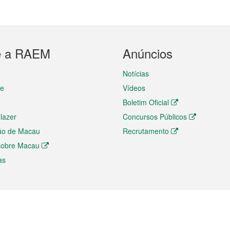
e a RAEM
Anúncios
Notícias
te
Vídeos
Boletim Oficial
 lazer
Concursos Públicos
ão de Macau
Recrutamento
 sobre Macau
as
ios e comércio
Directório