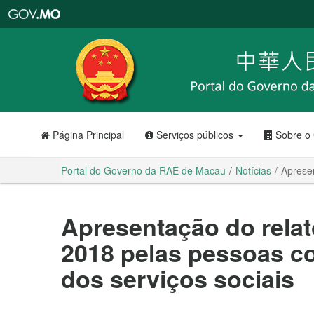
Portal
do
Governo
da
RAE
de
Macau
Página Principal
Serviços públicos
Sobre o
Portal do Governo da RAE de Macau
Notícias
Apresen
Apresentação do relató
2018 pelas pessoas co
dos serviços sociais