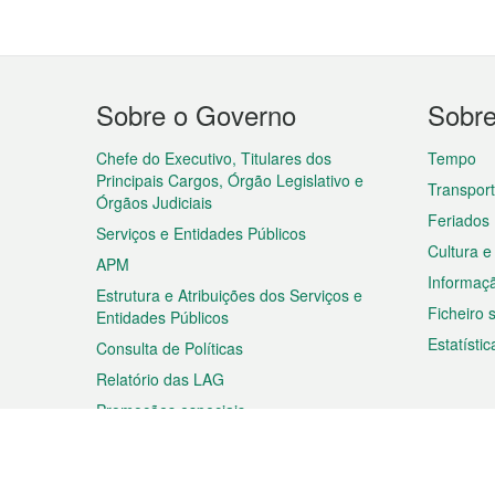
Menu
Sobre o Governo
Sobr
do
rodapé
Chefe do Executivo, Titulares dos
Tempo
Principais Cargos, Órgão Legislativo e
Transpor
Órgãos Judiciais
Feriados
Serviços e Entidades Públicos
Cultura e
APM
Informaç
Estrutura e Atribuições dos Serviços e
Ficheiro
Entidades Públicos
Estatístic
Consulta de Políticas
Relatório das LAG
Promoções especiais
Viagem
Negóc