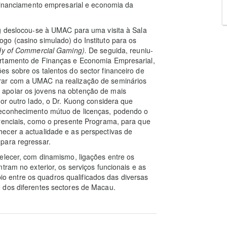
 financiamento empresarial e economia da
ng deslocou-se à UMAC para uma visita à Sala
go (casino simulado) do Instituto para os
tudy of Commercial Gaming
).
De seguida, reuniu-
artamento de Finanças e Economia Empresarial,
s sobre os talentos do sector financeiro de
rar com a UMAC na realização de seminários
apoiar os jovens na obtenção de mais
or outro lado, o Dr. Kuong considera que
reconhecimento mútuo de licenças, podendo o
erenciais, como o presente Programa, para que
ecer a actualidade e as perspectivas de
para regressar.
elecer, com dinamismo, ligações entre os
tram no exterior, os serviços funcionais e as
mbio entre os quadros qualificados das diversas
 dos diferentes sectores de Macau.