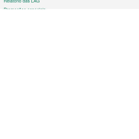
Relatório das LAG
Promoções especiais
Sobre a RAEM
Tempo
Transporte
Feriados
Cultura e lazer
Informação de Macau
Ficheiro sobre Macau
Estatísticas
Anúncios
Notícias
Vídeos
Boletim Oficial