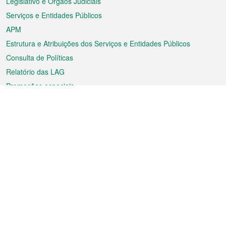
Legislativo e Órgãos Judiciais
Serviços e Entidades Públicos
APM
Estrutura e Atribuições dos Serviços e Entidades Públicos
Consulta de Políticas
Relatório das LAG
Promoções especiais
Sobre a RAEM
Tempo
Transporte
Feriados
Cultura e lazer
Informação de Macau
Ficheiro sobre Macau
Estatísticas