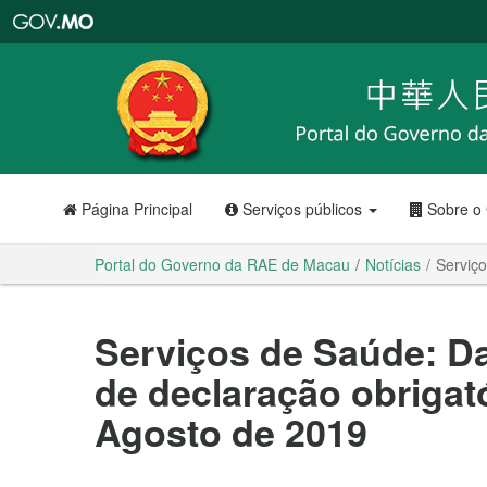
Portal
do
Governo
da
RAE
de
Macau
Página Principal
Serviços públicos
Sobre o
Portal do Governo da RAE de Macau
Notícias
Serviç
Serviços de Saúde: D
de declaração obrigat
Agosto de 2019