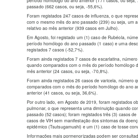
período homólogo do ano anterior (171 casos, ou seja,
passado (662 casos, ou seja, -55,6%).
Foram registados 247 casos de influenza, o que repr
com o mesmo mês do ano passado (239) ou seja, um a
relativo ao mês anterior (939 casos em Julho).
Em Agosto, foi registado um (1) caso de Rubéola, nú
período homólogo do ano passado (1 caso) e uma desc
registados 7 casos (-52,7%).
Foram ainda registados 7 casos de escarlatina, númer
quando comparados com o mês do período homólogo do a
mês anterior (24 casos, ou seja, -70,8%).
Foram ainda registados 26 casos de varicela, número 
comparados com o mês do período homólogo do ano ante
anterior (41 casos, ou seja, 36,6%).
Por outro lado, em Agosto de 2019, foram registados ob
pulmonar, o que representa uma diminuição quando c
passado (52 casos); foram registados três (3) casos de
casos de VIH sem manifestação dos sintomas da doença,
epidémico (Tsutsugamushi) e um (1) caso de tosse conv
Informações mais pormenorizadas podem ser consultadas