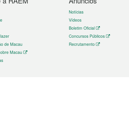
e a RAEM
Anúncios
Notícias
te
Vídeos
Boletim Oficial
 lazer
Concursos Públicos
ão de Macau
Recrutamento
 sobre Macau
as
ios e comércio
Directório
 e Investimento
Directório de Aplicações para T
o Comércio e Convenções em
Directório de Redes Sociais
Directório de Websites Temático
dades de Negócios e Serviços
Directório RSS