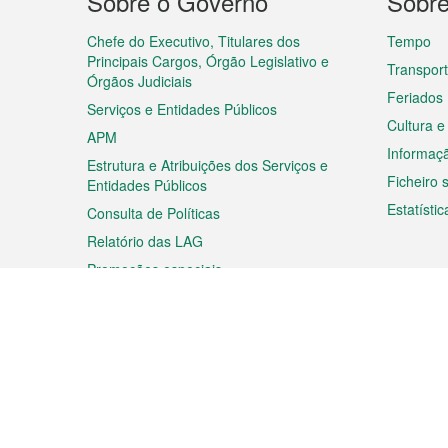
Sobre o Governo
Sobr
do
rodapé
Chefe do Executivo, Titulares dos
Tempo
Principais Cargos, Órgão Legislativo e
Transpor
Órgãos Judiciais
Feriados
Serviços e Entidades Públicos
Cultura e
APM
Informaç
Estrutura e Atribuições dos Serviços e
Ficheiro
Entidades Públicos
Estatístic
Consulta de Políticas
Relatório das LAG
Promoções especiais
Viagem
Negóc
Planear a sua viagem
Negócios
Descobrir Macau
Feiras d
Macau
Espectáculos e Entretenimento
Oportuni
Roteiro de Compras