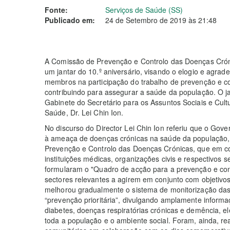
Fonte:
Serviços de Saúde (SS)
Publicado em:
24 de Setembro de 2019 às 21:48
A Comissão de Prevenção e Controlo das Doenças Cróni
um jantar do 10.º aniversário, visando o elogio e agra
membros na participação do trabalho de prevenção e c
contribuindo para assegurar a saúde da população. O 
Gabinete do Secretário para os Assuntos Sociais e Cultu
Saúde, Dr. Lei Chin Ion.
No discurso do Director Lei Chin Ion referiu que o Gov
à ameaça de doenças crónicas na saúde da população,
Prevenção e Controlo das Doenças Crónicas, que em co
instituições médicas, organizações civis e respectivos s
formularam o "Quadro de acção para a prevenção e cont
sectores relevantes a agirem em conjunto com objetiv
melhorou gradualmente o sistema de monitorização das
“prevenção prioritária”, divulgando amplamente inform
diabetes, doenças respiratórias crónicas e demência, 
toda a população e o ambiente social. Foram, ainda, re