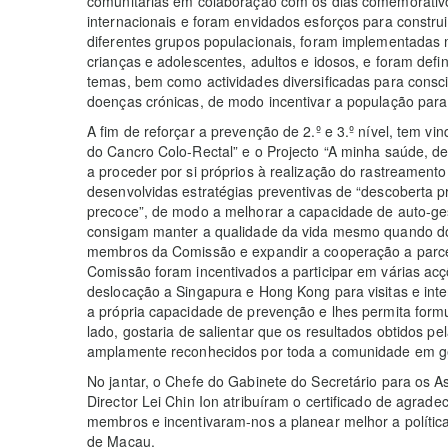
comunitárias em colaboração com os dias comemorativo
internacionais e foram envidados esforços para constru
diferentes grupos populacionais, foram implementadas 
crianças e adolescentes, adultos e idosos, e foram def
temas, bem como actividades diversificadas para consc
doenças crónicas, de modo incentivar a população par
A fim de reforçar a prevenção de 2.º e 3.º nível, tem v
do Cancro Colo-Rectal” e o Projecto “A minha saúde, de
a proceder por si próprios à realização do rastreamen
desenvolvidas estratégias preventivas de “descoberta p
precoce”, de modo a melhorar a capacidade de auto-ge
consigam manter a qualidade da vida mesmo quando doe
membros da Comissão e expandir a cooperação a parce
Comissão foram incentivados a participar em várias a
deslocação a Singapura e Hong Kong para visitas e int
a própria capacidade de prevenção e lhes permita formul
lado, gostaria de salientar que os resultados obtidos 
amplamente reconhecidos por toda a comunidade em ge
No jantar, o Chefe do Gabinete do Secretário para os As
Director Lei Chin Ion atribuíram o certificado de agrade
membros e incentivaram-nos a planear melhor a polític
de Macau.