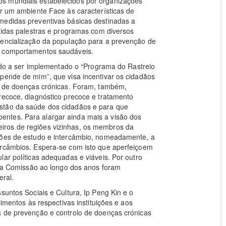
s mundiais estabelecidos por organizações
ir um ambiente Face às características de
medidas preventivas básicas destinadas a
inidas palestras e programas com diversos
iencialização da população para a prevenção de
a comportamentos saudáveis.
indo a ser implementado o “Programa do Rastreio
pende de mim”, que visa incentivar os cidadãos
to de doenças crónicas. Foram, também,
recoce, diagnóstico precoce e tratamento
stão da saúde dos cidadãos e para que
ntes. Para alargar ainda mais a visão dos
iros de regiões vizinhas, os membros da
cções de estudo e intercâmbio, nomeadamente, a
ercâmbios. Espera-se com isto que aperfeiçoem
ar políticas adequadas e viáveis. Por outro
pela Comissão ao longo dos anos foram
ral.
suntos Sociais e Cultura, Ip Peng Kin e o
cimentos às respectivas instituições e aos
a de prevenção e controlo de doenças crónicas