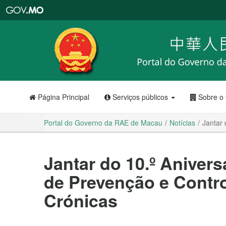
Portal
do
Governo
da
RAE
de
Macau
Página Principal
Serviços públicos
Sobre o
Portal do Governo da RAE de Macau
Notícias
Jantar
Jantar do 10.º Aniver
de Prevenção e Contr
Crónicas