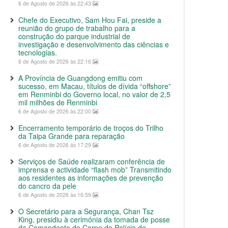
6 de Agosto de 2026 às 22:43
Chefe do Executivo, Sam Hou Fai, preside a
reunião do grupo de trabalho para a
construção do parque industrial de
investigação e desenvolvimento das ciências e
tecnologias.
6 de Agosto de 2026 às 22:16
A Província de Guangdong emitiu com
sucesso, em Macau, títulos de dívida “offshore”
em Renminbi do Governo local, no valor de 2,5
mil milhões de Renminbi
6 de Agosto de 2026 às 22:00
Encerramento temporário de troços do Trilho
da Taipa Grande para reparação
6 de Agosto de 2026 às 17:29
Serviços de Saúde realizaram conferência de
imprensa e actividade “flash mob” Transmitindo
aos residentes as informações de prevenção
do cancro da pele
6 de Agosto de 2026 às 16:59
O Secretário para a Segurança, Chan Tsz
King, presidiu à cerimónia da tomada de posse
da Comandante do Corpo de Polícia de