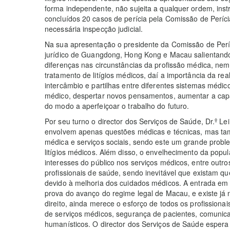
forma independente, não sujeita a qualquer ordem, inst
concluídos 20 casos de perícia pela Comissão de Períci
necessária inspecção judicial.
Na sua apresentação o presidente da Comissão de Períc
jurídico de Guangdong, Hong Kong e Macau salientando 
diferenças nas circunstâncias da profissão médica, ne
tratamento de litígios médicos, daí a importância da rea
intercâmbio e partilhas entre diferentes sistemas médic
médico, despertar novos pensamentos, aumentar a capaci
do modo a aperfeiçoar o trabalho do futuro.
Por seu turno o director dos Serviços de Saúde, Dr.º Lei
envolvem apenas questões médicas e técnicas, mas tam
médica e serviços sociais, sendo este um grande prob
litígios médicos. Além disso, o envelhecimento da popu
interesses do público nos serviços médicos, entre outro
profissionais de saúde, sendo inevitável que existam 
devido à melhoria dos cuidados médicos. A entrada em 
prova do avanço do regime legal de Macau, e existe já 
direito, ainda merece o esforço de todos os profissiona
de serviços médicos, segurança de pacientes, comunica
humanísticos. O director dos Serviços de Saúde espera