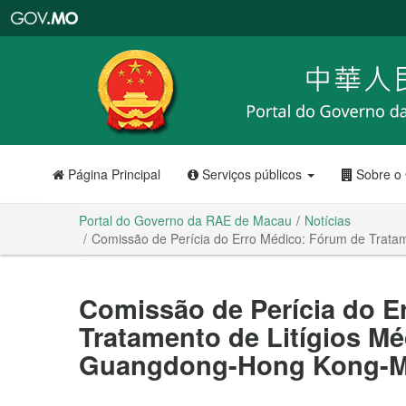
Portal
do
Governo
da
RAE
de
Macau
Página Principal
Serviços públicos
Sobre o
Portal do Governo da RAE de Macau
Notícias
Comissão de Perícia do Erro Médico: Fórum de Trat
Comissão de Perícia do E
Tratamento de Litígios M
Guangdong-Hong Kong-M