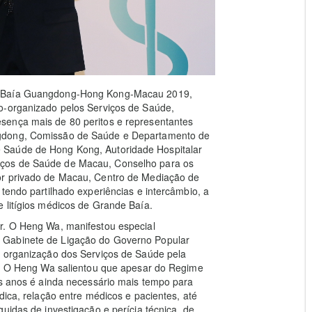
de Baía Guangdong-Hong Kong-Macau 2019,
o‑organizado pelos Serviços de Saúde,
sença mais de 80 peritos e representantes
ngdong, Comissão de Saúde e Departamento de
 Saúde de Hong Kong, Autoridade Hospitalar
iços de Saúde de Macau, Conselho para os
or privado de Macau, Centro de Mediação de
tendo partilhado experiências e intercâmbio, a
 litígios médicos de Grande Baía.
r. O Heng Wa, manifestou especial
 Gabinete de Ligação do Governo Popular
à organização dos Serviços de Saúde pela
Dr. O Heng Wa salientou que apesar do Regime
is anos é ainda necessário mais tempo para
dica, relação entre médicos e pacientes, até
uidas de investigação e perícia técnica, de