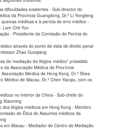
s dificuldades existentes - Sub-director do
édica da Província Guangdong, Dr.º Li Yongfeng
ueixas médicas e à perícia do erro médico -
. Lam Chit Yun
ação - Presidente da Comissão de Perícia do
édico através do ponto de vista de direito penal
rofessor Zhao Guoqiang
ivas de mediação de litígios médico” presidido
ico da Associação Médica da Província
 Associação Médica de Hong Kong, Dr.º Shea
ro Médico de Macau, Dr.º Chen Yaoqiu, com os
médicos no Interior da China - Sub-chefe do
g Xiaoming
o dos litígios médicos em Hong Kong - Membro
missão de Ética do Assuntos médicos da
eng
icos em Macau - Mediador do Centro de Mediação