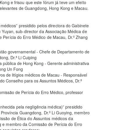
ong e frisou que este fórum já teve um efeito
s relevantes de Guangdong, Hong Kong e Macau.
 médicos” presidido pelos directora do Gabinete
u Yuyan, sub-director da Associação Médica de
 Perícia do Erro Médico de Macau, Dr.º Zhang
gestão governamental - Chefe de Departamento de
ng, Dr.ª Li Cuiping
a pública de Hong Kong - Gerente administrativa
Wong Un Fong
vos de litígios médicos de Macau - Responsável
do Conselho para os Assuntos Médicos, Dr.ª
Comissão de Perícia do Erro Médico, professor
conhecida pela negligência médica)” presidido
a Província Guangdong, Dr.º Li Guoying, membro
ssão de Ética do Assuntos médicos da
 e membro da Comissão de Perícia do Erro
 seguintes oradores: