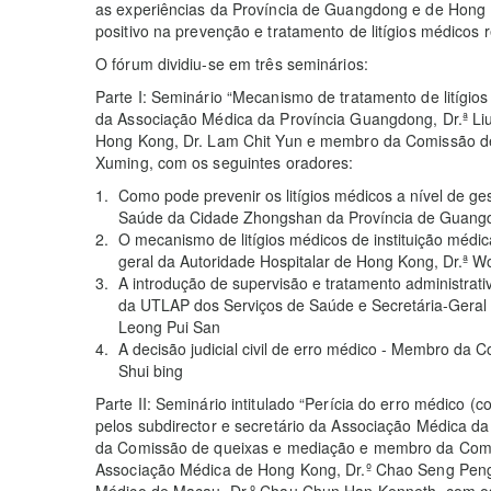
as experiências da Província de Guangdong e de Hong K
positivo na prevenção e tratamento de litígios médico
O fórum dividiu-se em três seminários:
Parte I: Seminário “Mecanismo de tratamento de litígios
da Associação Médica da Província Guangdong, Dr.ª Li
Hong Kong, Dr. Lam Chit Yun e membro da Comissão de
Xuming, com os seguintes oradores:
Como pode prevenir os litígios médicos a nível de 
Saúde da Cidade Zhongshan da Província de Guangdo
O mecanismo de litígios médicos de instituição médic
geral da Autoridade Hospitalar de Hong Kong, Dr.ª 
A introdução de supervisão e tratamento administrati
da UTLAP dos Serviços de Saúde e Secretária-Geral 
Leong Pui San
A decisão judicial civil de erro médico - Membro da 
Shui bing
Parte II: Seminário intitulado “Perícia do erro médico (
pelos subdirector e secretário da Associação Médica d
da Comissão de queixas e mediação e membro da Comi
Associação Médica de Hong Kong, Dr.º Chao Seng Peng
Médico de Macau, Dr.º Chau Chun Han Kenneth, com os