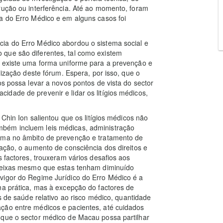
rução ou interferência. Até ao momento, foram
a do Erro Médico e em alguns casos foi
ia do Erro Médico abordou o sistema social e
que são diferentes, tal como existem
m existe uma forma uniforme para a prevenção e
lização deste fórum. Espera, por isso, que o
os possa levar a novos pontos de vista do sector
dade de prevenir e lidar os litígios médicos,
 Chin Ion salientou que os litígios médicos não
bém incluem leis médicas, administração
lema no âmbito de prevenção e tratamento de
lação, o aumento de consciência dos direitos e
s factores, trouxeram vários desafios aos
queixas mesmo que estas tenham diminuído
vigor do Regime Jurídico do Erro Médico é a
na prática, mas à excepção do factores de
is de saúde relativo ao risco médico, quantidade
ção entre médicos e pacientes, até cuidados
 que o sector médico de Macau possa partilhar