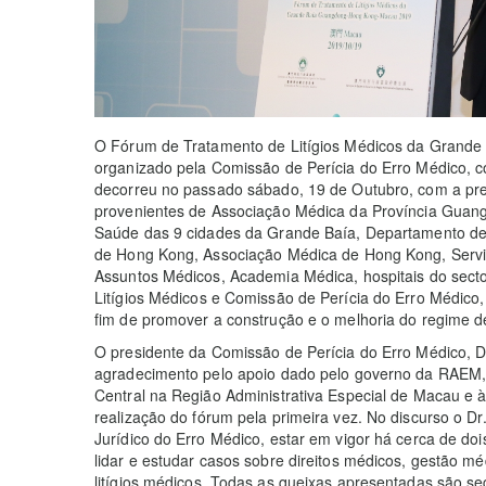
O Fórum de Tratamento de Litígios Médicos da Gran
organizado pela Comissão de Perícia do Erro Médico, c
decorreu no passado sábado, 19 de Outubro, com a pre
provenientes de Associação Médica da Província Gua
Saúde das 9 cidades da Grande Baía, Departamento de
de Hong Kong, Associação Médica de Hong Kong, Serv
Assuntos Médicos, Academia Médica, hospitais do sect
Litígios Médicos e Comissão de Perícia do Erro Médico, 
fim de promover a construção e o melhoria do regime de
O presidente da Comissão de Perícia do Erro Médico, D
agradecimento pelo apoio dado pelo governo da RAEM,
Central na Região Administrativa Especial de Macau e 
realização do fórum pela primeira vez. No discurso o 
Jurídico do Erro Médico, estar em vigor há cerca de do
lidar e estudar casos sobre direitos médicos, gestão mé
litígios médicos. Todas as queixas apresentadas são seg