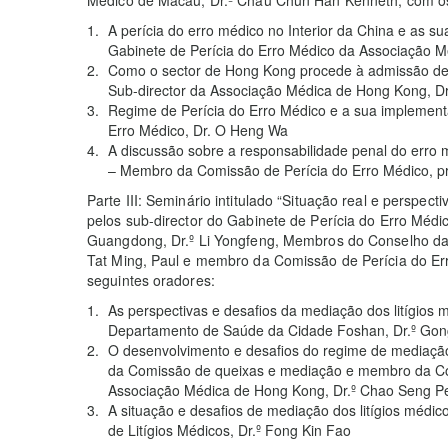
A perícia do erro médico no Interior da China e as sua
Gabinete de Perícia do Erro Médico da Associação M
Como o sector de Hong Kong procede à admissão de q
Sub-director da Associação Médica de Hong Kong, Dr
Regime de Perícia do Erro Médico e a sua implement
Erro Médico, Dr. O Heng Wa
A discussão sobre a responsabilidade penal do erro m
– Membro da Comissão de Perícia do Erro Médico, p
Parte III: Seminário intitulado “Situação real e perspect
pelos sub-director do Gabinete de Perícia do Erro Méd
Guangdong, Dr.º Li Yongfeng, Membros do Conselho da
Tat Ming, Paul e membro da Comissão de Perícia do Er
seguintes oradores:
As perspectivas e desafios da mediação dos litígios 
Departamento de Saúde da Cidade Foshan, Dr.º Gon
O desenvolvimento e desafios do regime de mediaçã
da Comissão de queixas e mediação e membro da Co
Associação Médica de Hong Kong, Dr.º Chao Seng P
A situação e desafios de mediação dos litígios méd
de Litígios Médicos, Dr.º Fong Kin Fao