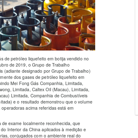
s de petróleo liquefeito em botija vendido no
tubro de 2019, o Grupo de Trabalho
is (adiante designado por Grupo de Trabalho)
amente dos gases de petróleo liquefeito em
cluindo Mei Fong Gás Companhia, Limitada,
ng, Limitada, Caltex Oil (Macau), Limitada,
acau) Limitada, Companhia de Combustíveis
mitada) e o resultado demonstrou que o volume
 operadoras acima referidas está em
da de exame localmente reconhecida, que
do Interior da China aplicados à medição e
orias, conjugados com o ambiente real do