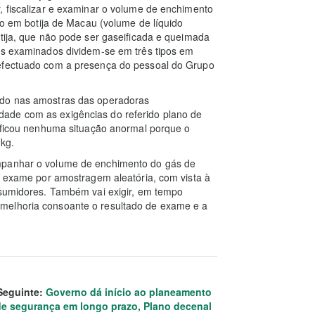
, fiscalizar e examinar o volume de enchimento
ito em botija de Macau (volume de líquido
otija, que não pode ser gaseificada e queimada
jas examinados dividem-se em três tipos em
 efectuado com a presença do pessoal do Grupo
ado nas amostras das operadoras
ade com as exigências do referido plano de
rificou nenhuma situação anormal porque o
1kg.
ompanhar o volume de enchimento do gás de
de exame por amostragem aleatória, com vista à
nsumidores. Também vai exigir, em tempo
melhoria consoante o resultado de exame e a
Seguinte:
Governo dá início ao planeamento
de segurança em longo prazo, Plano decenal