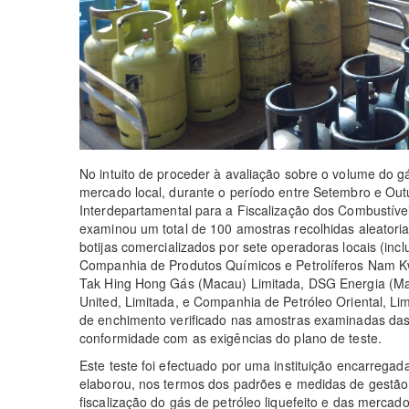
No intuito de proceder à avaliação sobre o volume do gá
mercado local, durante o período entre Setembro e Ou
Interdepartamental para a Fiscalização dos Combustíve
examinou um total de 100 amostras recolhidas aleatori
botijas comercializados por sete operadoras locais (in
Companhia de Produtos Químicos e Petrolíferos Nam Kwo
Tak Hing Hong Gás (Macau) Limitada, DSG Energia (M
United, Limitada, e Companhia de Petróleo Oriental, Li
de enchimento verificado nas amostras examinadas das
conformidade com as exigências do plano de teste.
Este teste foi efectuado por uma instituição encarrega
elaborou, nos termos dos padrões e medidas de gestão 
fiscalização do gás de petróleo liquefeito e das mercad