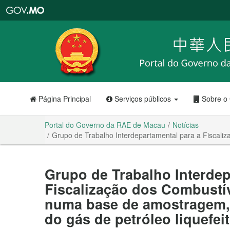
Portal
do
Governo
da
RAE
de
Macau
Página Principal
Serviços públicos
Sobre o
Portal do Governo da RAE de Macau
Notícias
Grupo de Trabalho Interdepartamental para a Fiscali
Grupo de Trabalho Interdep
Fiscalização dos Combustí
numa base de amostragem,
do gás de petróleo liquefei