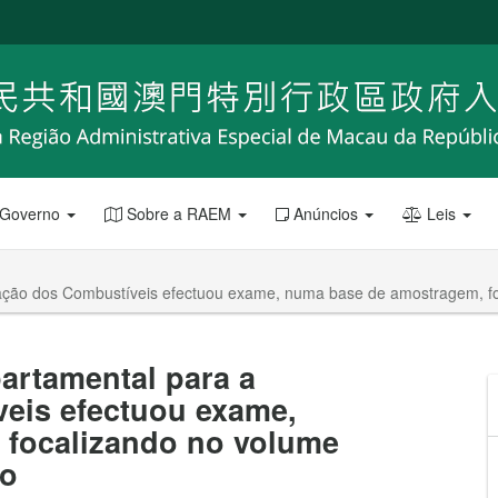
 Governo
Sobre a RAEM
Anúncios
Leis
zação dos Combustíveis efectuou exame, numa base de amostragem, foc
artamental para a
veis efectuou exame,
 focalizando no volume
to