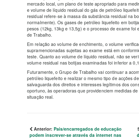
mercado local, um plano de teste apropriado para medir
e volume de líquido residual do gás de petróleo liquefe
residual refere-se à massa da substância residual na b
normalmente). Os gases de petróleo liquefeito em boti
pesos (12kg, 13kg e 13,5g) e o processo de exame foi
de Trabalho.
Em relação ao volume de enchimento, o volume verific
supramencionadas sujeitas ao exame está em conformid
teste. Quanto ao volume de líquido residual, não se ve
volume residual nas botijas examinadas foi inferior a 0,
Futuramente, o Grupo de Trabalho vai continuar a ac
petróleo liquefeito e realizar o mesmo tipo de acções 
salvaguarda dos direitos e interesses legítimos dos co
oportuno, às operadoras que providenciem medidas de 
situação real.
Anterior:
Pais/encarregados de educação
podem inscrever-se através da internet nas