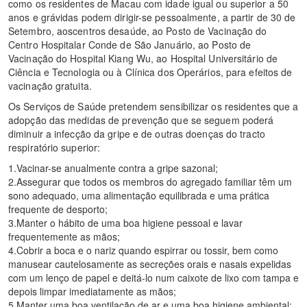
como os residentes de Macau com idade igual ou superior a 50
anos e grávidas podem dirigir-se pessoalmente, a partir de 30 de
Setembro, aoscentros desaúde, ao Posto de Vacinação do
Centro Hospitalar Conde de São Januário, ao Posto de
Vacinação do Hospital Kiang Wu, ao Hospital Universitário de
Ciência e Tecnologia ou à Clínica dos Operários, para efeitos de
vacinação gratuita.
Os Serviços de Saúde pretendem sensibilizar os residentes que a
adopção das medidas de prevenção que se seguem poderá
diminuir a infecção da gripe e de outras doenças do tracto
respiratório superior:
1.Vacinar-se anualmente contra a gripe sazonal;
2.Assegurar que todos os membros do agregado familiar têm um
sono adequado, uma alimentação equilibrada e uma prática
frequente de desporto;
3.Manter o hábito de uma boa higiene pessoal e lavar
frequentemente as mãos;
4.Cobrir a boca e o nariz quando espirrar ou tossir, bem como
manusear cautelosamente as secreções orais e nasais expelidas
com um lenço de papel e deitá-lo num caixote de lixo com tampa e
depois limpar imediatamente as mãos;
5.Manter uma boa ventilação de ar e uma boa higiene ambiental;