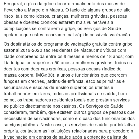
Em geral, o pico da gripe decorre anualmente dos meses de
Fevereiro a Março em Macau. O facto de alguns grupos de alto
risco, tais como idosos, crianças, mulheres grávidas, pessoas
obesas e doentes crónicos estarem mais vulneráveis a
complicações se contraírem a gripe, os Serviços de Saúde
apelam a que estes recorramo maisrápido possívelà vacinação.
Os destinatários do programa de vacinação gratuita contra gripe
sazonal 2019-2020 são residentes de Macau: indivíduos com
idade compreendida entre os 6 meses e menos de 18 anos; com
idade igual ou superior a 50 anos e mulheres grávidas; todos os
doentes com doenças crónicas, pessoas obesas (índice de
massa corporal IMC≧30), alunos e funcionários que exercem
funções em creches, jardins-de-infância, escolas primárias e
secundárias e escolas de ensino superior, os utentes e
trabalhadores em lares, todos os profissionais de saúde, bem
como, os trabalhadores residentes locais que prestam serviços
ao público directamente nos casinos. Os Serviços de Saúde
consideram, também, que existem outros grupos de pessoas que
necessitam de servacinadas, como é o caso dos funcionários dos
serviços públicos. Neste caso, os serviços de saúde, por iniciativa
própria, contactam as instituições relacionadas para procederem
à vacinação em centros de saúde após a obtenção da lista de