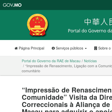
Portal
do
Governo
da
RAE
de
Macau
Página Principal
Serviços públicos
Sobre o
Portal do Governo da RAE de Macau
Notícias
“Impressão de Renascimento, Ligação com a Comunidade
comunitário
“Impressão de Renascimen
Comunidade” Visita da Dir
Correccionais à Aliança de 
Macau para adquirir o apoi