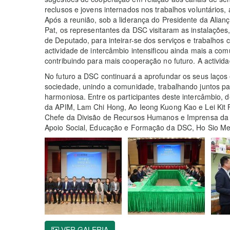
reclusos e jovens internados nos trabalhos voluntários,
Após a reunião, sob a liderança do Presidente da Alia
Pat, os representantes da DSC visitaram as instalaçõe
de Deputado, para inteirar-se dos serviços e trabalhos
actividade de intercâmbio intensificou ainda mais a co
contribuindo para mais cooperação no futuro. A activid
No futuro a DSC continuará a aprofundar os seus laços
sociedade, unindo a comunidade, trabalhando juntos par
harmoniosa. Entre os participantes deste intercâmbio, 
da APIM, Lam Chi Hong, Ao Ieong Kuong Kao e Lei Kit Fo
Chefe da Divisão de Recursos Humanos e Imprensa da 
Apoio Social, Educação e Formação da DSC, Ho Sio Mei
VER GALERIA