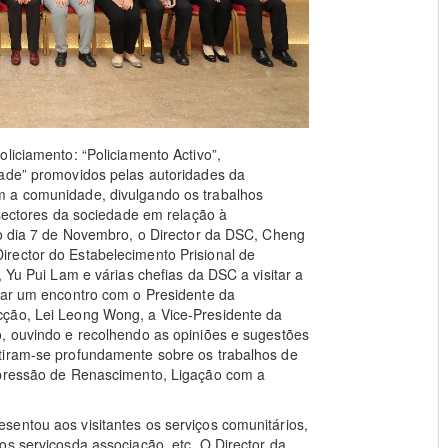
liciamento: “Policiamento Activo”,
dade” promovidos pelas autoridades da
m a comunidade, divulgando os trabalhos
 sectores da sociedade em relação à
No dia 7 de Novembro, o Director da DSC, Cheng
rector do Estabelecimento Prisional de
, Yu Pui Lam e várias chefias da DSC a visitar a
izar um encontro com o Presidente da
cção, Lei Leong Wong, a Vice-Presidente da
o, ouvindo e recolhendo as opiniões e sugestões
tiram-se profundamente sobre os trabalhos de
mpressão de Renascimento, Ligação com a
sentou aos visitantes os serviços comunitários,
os serviçosda associação, etc. O Director da