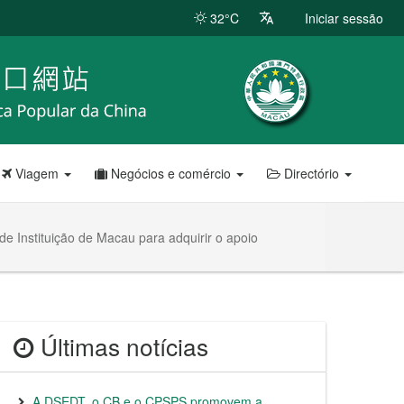
32°C
Iniciar sessão
Viagem
Negócios e comércio
Directório
e Instituição de Macau para adquirir o apoio
Últimas notícias
A DSEDT, o CB e o CPSPS promovem a