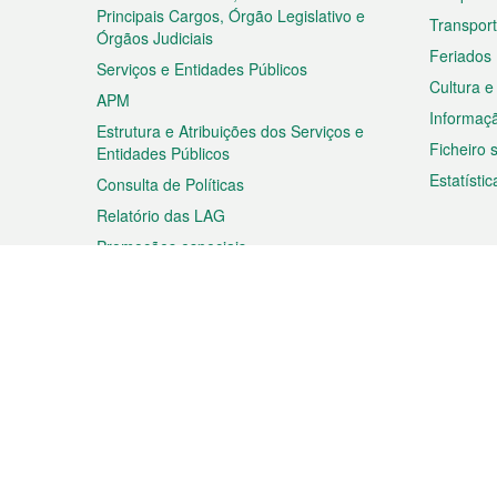
rodapé
Principais Cargos, Órgão Legislativo e
Transpor
Órgãos Judiciais
Feriados
Serviços e Entidades Públicos
Cultura e
APM
Informaç
Estrutura e Atribuições dos Serviços e
Ficheiro
Entidades Públicos
Estatístic
Consulta de Políticas
Relatório das LAG
Promoções especiais
Viagem
Negóc
Planear a sua viagem
Negócios
Descobrir Macau
Feiras d
Macau
Espectáculos e Entretenimento
Oportuni
Roteiro de Compras
das PME
Eventos e Festividades
Informaç