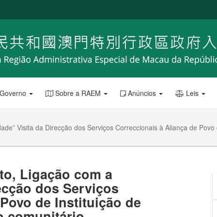
 Governo
Sobre a RAEM
Anúncios
Leis
” Visita da Direcção dos Serviços Correccionais à Aliança de Povo d
to, Ligação com a
ecção dos Serviços
Povo de Instituição de
o comunitário