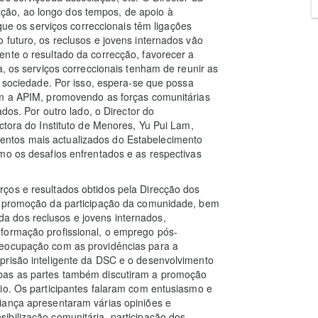
ão, ao longo dos tempos, de apoio à
 que os serviços correccionais têm ligações
 futuro, os reclusos e jovens internados vão
nte o resultado da correcção, favorecer a
a, os serviços correccionais tenham de reunir as
a sociedade. Por isso, espera-se que possa
om a APIM, promovendo as forças comunitárias
ados. Por outro lado, o Director do
ctora do Instituto de Menores, Yu Pui Lam,
ntos mais actualizados do Estabelecimento
mo os desafios enfrentados e as respectivas
ços e resultados obtidos pela Direcção dos
na promoção da participação da comunidade, bem
 dos reclusos e jovens internados,
formação profissional, o emprego pós-
reocupação com as providências para a
prisão inteligente da DSC e o desenvolvimento
bas as partes também discutiram a promoção
io. Os participantes falaram com entusiasmo e
iança apresentaram várias opiniões e
ibilização comunitária, participação dos