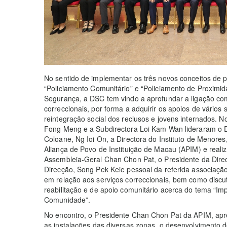
No sentido de implementar os três novos conceitos de po
“Policiamento Comunitário” e “Policiamento de Proximi
Segurança, a DSC tem vindo a aprofundar a ligação co
correccionais, por forma a adquirir os apoios de vários
reintegração social dos reclusos e jovens internados. 
Fong Meng e a Subdirectora Loi Kam Wan lideraram o Di
Coloane, Ng Ioi On, a Directora do Instituto de Menores
Aliança de Povo de Instituição de Macau (APIM) e real
Assembleia-Geral Chan Chon Pat, o Presidente da Dire
Direcção, Song Pek Keie pessoal da referida associaçã
em relação aos serviços correccionais, bem como discu
reabilitação e de apoio comunitário acerca do tema “I
Comunidade”.
No encontro, o Presidente Chan Chon Pat da APIM, apre
as instalações das diversas zonas, o desenvolvimento d