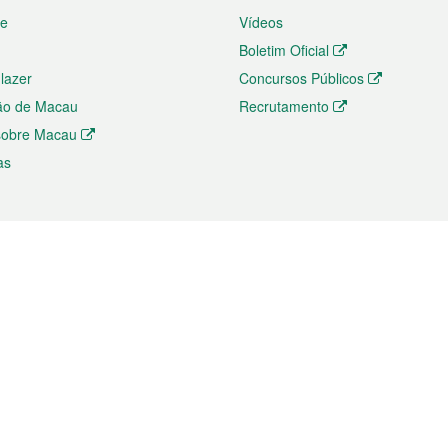
te
Vídeos
Boletim Oficial
 lazer
Concursos Públicos
ão de Macau
Recrutamento
 sobre Macau
as
ios e comércio
Directório
 e Investimento
Directório de Aplicações para T
o Comércio e Convenções em
Directório de Redes Sociais
Directório de Websites Temático
dades de Negócios e Serviços
Directório RSS
s
Descarregamento de impressos
ão dos Mercados