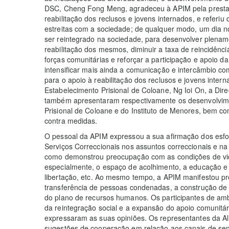
DSC, Cheng Fong Meng, agradeceu à APIM pela prestaç
reabilitação dos reclusos e jovens internados, e referiu
estreitas com a sociedade; de qualquer modo, um dia no
ser reintegrado na sociedade, para desenvolver plename
reabilitação dos mesmos, diminuir a taxa de reincidênci
forças comunitárias e reforçar a participação e apoio d
intensificar mais ainda a comunicação e intercâmbio c
para o apoio à reabilitação dos reclusos e jovens intern
Estabelecimento Prisional de Coloane, Ng Ioi On, a Dire
também apresentaram respectivamente os desenvolvime
Prisional de Coloane e do Instituto de Menores, bem co
contra medidas.
O pessoal da APIM expressou a sua afirmação dos esfor
Serviços Correccionais nos assuntos correccionais e 
como demonstrou preocupação com as condições de vida
especialmente, o espaço de acolhimento, a educação e 
libertação, etc. Ao mesmo tempo, a APIM manifestou p
transferência de pessoas condenadas, a construção de 
do plano de recursos humanos. Os participantes de am
da reintegração social e a expansão do apoio comunitár
expressaram as suas opiniões. Os representantes da Al
sugestões de cooperação em relação aos canais de sens