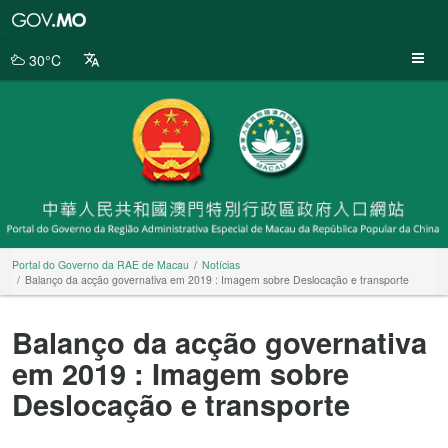
Portal
do
Governo
30°C
da
RAE
de
Macau
Portal do Governo da RAE de Macau
Notícias
Balanço da acção governativa em 2019 : Imagem sobre Deslocação e transporte
Balanço da acção governativa
em 2019 : Imagem sobre
Deslocação e transporte