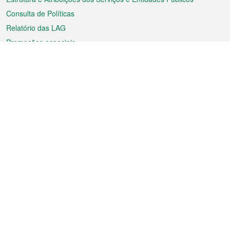
Consulta de Políticas
Relatório das LAG
Promoções especiais
Sobre a RAEM
Tempo
Transporte
Feriados
Cultura e lazer
Informação de Macau
Ficheiro sobre Macau
Estatísticas
Anúncios
Notícias