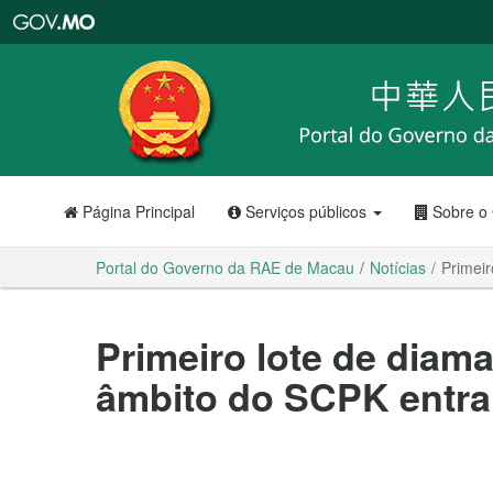
Portal
do
Governo
da
RAE
de
Macau
Página Principal
Serviços públicos
Sobre o
Portal do Governo da RAE de Macau
Notícias
Primei
Primeiro lote de diam
âmbito do SCPK entra