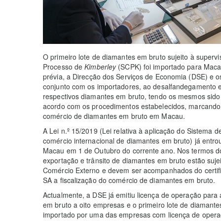
O primeiro lote de diamantes em bruto sujeito à supervi
Processo de
Kimberley
(SCPK) foi importado para Macau
prévia, a Direcção dos Serviços de Economia (DSE) e 
conjunto com os importadores, ao desalfandegamento e 
respectivos diamantes em bruto, tendo os mesmos sido
acordo com os procedimentos estabelecidos, marcando
comércio de diamantes em bruto em Macau.
A Lei n.º 15/2019 (Lei relativa à aplicação do Sistema 
comércio internacional de diamantes em bruto) já entro
Macau em 1 de Outubro do corrente ano. Nos termos do
exportação e trânsito de diamantes em bruto estão sujei
Comércio Externo e devem ser acompanhados do certi
SA a fiscalização do comércio de diamantes em bruto.
Actualmente, a DSE já emitiu licença de operação para 
em bruto a oito empresas e o primeiro lote de diamantes
importado por uma das empresas com licença de operaç