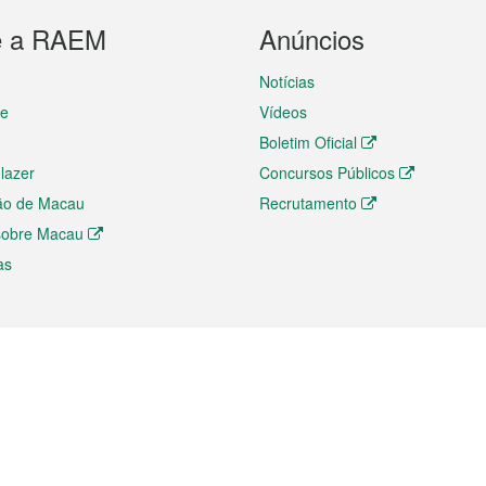
e a RAEM
Anúncios
Notícias
te
Vídeos
Boletim Oficial
 lazer
Concursos Públicos
ão de Macau
Recrutamento
 sobre Macau
as
ios e comércio
Directório
 e Investimento
Directório de Aplicações para T
o Comércio e Convenções em
Directório de Redes Sociais