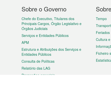
Menu
Sobre o Governo
Sobr
do
rodapé
Chefe do Executivo, Titulares dos
Tempo
Principais Cargos, Órgão Legislativo e
Transpor
Órgãos Judiciais
Feriados
Serviços e Entidades Públicos
Cultura e
APM
Informaç
Estrutura e Atribuições dos Serviços e
Ficheiro
Entidades Públicos
Estatístic
Consulta de Políticas
Relatório das LAG
Promoções especiais
Viagem
Negóc
Planear a sua viagem
Negócios
Descobrir Macau
Feiras d
Macau