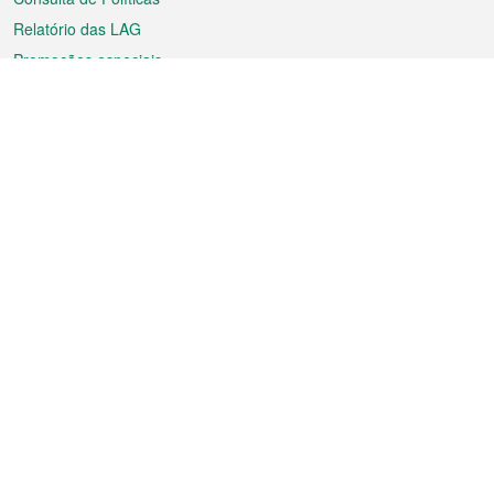
Relatório das LAG
Promoções especiais
Sobre a RAEM
Tempo
Transporte
Feriados
Cultura e lazer
Informação de Macau
Ficheiro sobre Macau
Estatísticas
Anúncios
Notícias
Vídeos