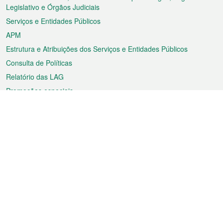
rodapé
Legislativo e Órgãos Judiciais
Serviços e Entidades Públicos
APM
Estrutura e Atribuições dos Serviços e Entidades Públicos
Consulta de Políticas
Relatório das LAG
Promoções especiais
Sobre a RAEM
Tempo
Transporte
Feriados
Cultura e lazer
Informação de Macau
Ficheiro sobre Macau
Estatísticas