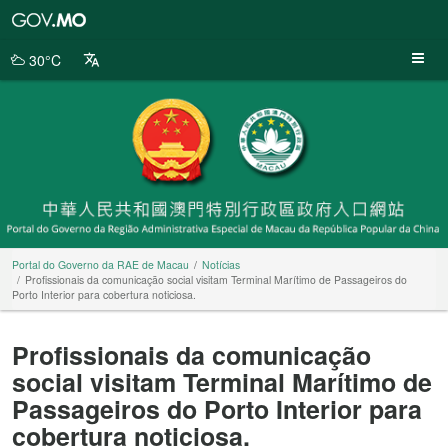
Portal
do
Governo
30°C
da
RAE
de
Macau
Portal do Governo da RAE de Macau
Notícias
Profissionais da comunicação social visitam Terminal Marítimo de Passageiros do
Porto Interior para cobertura noticiosa.
Profissionais da comunicação
social visitam Terminal Marítimo de
Passageiros do Porto Interior para
cobertura noticiosa.