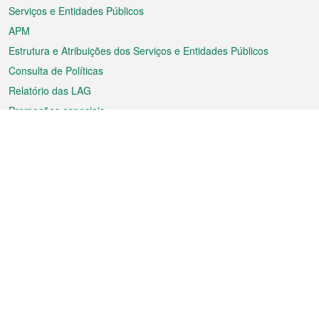
Serviços e Entidades Públicos
APM
Estrutura e Atribuições dos Serviços e Entidades Públicos
Consulta de Políticas
Relatório das LAG
Promoções especiais
Sobre a RAEM
Tempo
Transporte
Feriados
Cultura e lazer
Informação de Macau
Ficheiro sobre Macau
Estatísticas