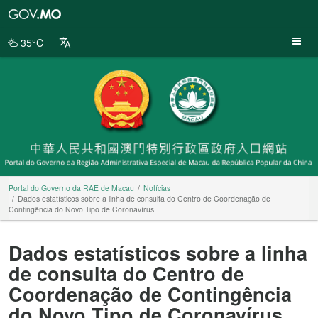
Portal
do
Governo
35°C
da
RAE
de
Macau
Portal do Governo da RAE de Macau
Notícias
Dados estatísticos sobre a linha de consulta do Centro de Coordenação de
Contingência do Novo Tipo de Coronavírus
Dados estatísticos sobre a linha
de consulta do Centro de
Coordenação de Contingência
do Novo Tipo de Coronavírus