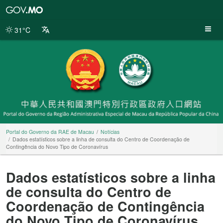
Portal
do
Governo
31°C
da
RAE
de
Macau
Portal do Governo da RAE de Macau
Notícias
Dados estatísticos sobre a linha de consulta do Centro de Coordenação de
Contingência do Novo Tipo de Coronavírus
Dados estatísticos sobre a linha
de consulta do Centro de
Coordenação de Contingência
do Novo Tipo de Coronavírus