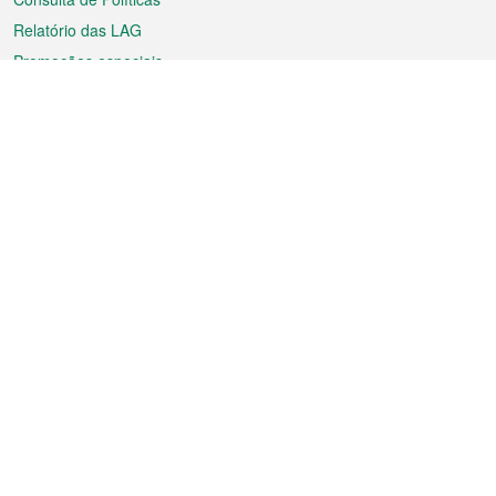
Relatório das LAG
Promoções especiais
Sobre a RAEM
Tempo
Transporte
Feriados
Cultura e lazer
Informação de Macau
Ficheiro sobre Macau
Estatísticas
Anúncios
Notícias
Vídeos