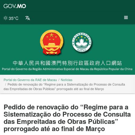
Portal
do
Governo
35°C
da
RAE
de
Macau
Portal do Governo da RAE de Macau
Notícias
Pedido de renovação do “Regime para a Sistematização do Processo de Consulta
das Empreitadas de Obras Públicas” prorrogado até ao final de Março
Pedido de renovação do “Regime para a
Sistematização do Processo de Consulta
das Empreitadas de Obras Públicas”
prorrogado até ao final de Março