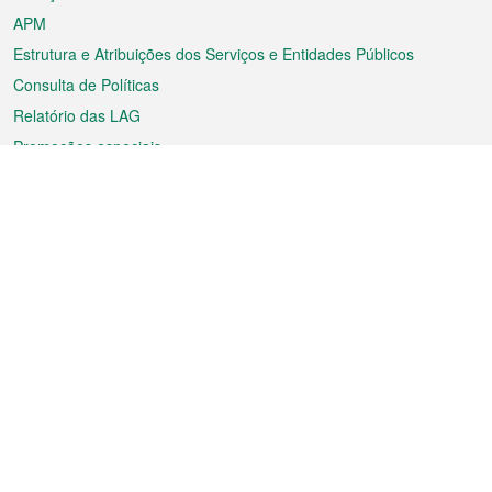
APM
Estrutura e Atribuições dos Serviços e Entidades Públicos
Consulta de Políticas
Relatório das LAG
Promoções especiais
Sobre a RAEM
Tempo
Transporte
Feriados
Cultura e lazer
Informação de Macau
Ficheiro sobre Macau
Estatísticas
Anúncios