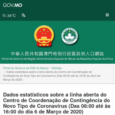
Portal
do
Governo
34°C
da
RAE
de
Macau
Portal do Governo da RAE de Macau
Notícias
Dados estatísticos sobre a linha aberta do Centro de Coordenação de
Contingência do Novo Tipo de Coronavírus (Das 08:00 até às 16:00 do dia 6 de
Março de 2020)
Dados estatísticos sobre a linha aberta do
Centro de Coordenação de Contingência do
Novo Tipo de Coronavírus (Das 08:00 até às
16:00 do dia 6 de Março de 2020)