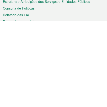
Estrutura e Atribuições dos Serviços e Entidades Públicos
Consulta de Políticas
Relatório das LAG
Promoções especiais
Sobre a RAEM
Tempo
Transporte
Feriados
Cultura e lazer
Informação de Macau
Ficheiro sobre Macau
Estatísticas
Anúncios
Notícias