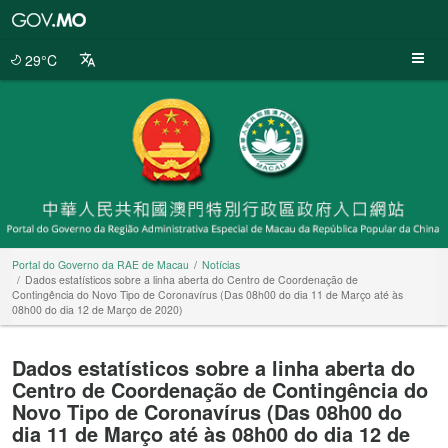
Portal
do
Governo
29°C
da
RAE
de
Macau
Portal do Governo da RAE de Macau
Notícias
Dados estatísticos sobre a linha aberta do Centro de Coordenação de
Contingência do Novo Tipo de Coronavírus (Das 08h00 do dia 11 de Março até às
08h00 do dia 12 de Março de 2020)
Dados estatísticos sobre a linha aberta do
Centro de Coordenação de Contingência do
Novo Tipo de Coronavírus (Das 08h00 do
dia 11 de Março até às 08h00 do dia 12 de