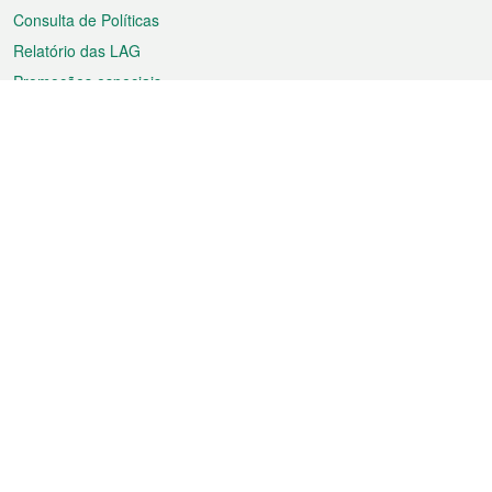
Consulta de Políticas
Relatório das LAG
Promoções especiais
Sobre a RAEM
Tempo
Transporte
Feriados
Cultura e lazer
Informação de Macau
Ficheiro sobre Macau
Estatísticas
Anúncios
Notícias