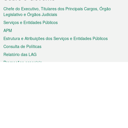
do
rodapé
Chefe do Executivo, Titulares dos Principais Cargos, Órgão
Legislativo e Órgãos Judiciais
Serviços e Entidades Públicos
APM
Estrutura e Atribuições dos Serviços e Entidades Públicos
Consulta de Políticas
Relatório das LAG
Promoções especiais
Sobre a RAEM
Tempo
Transporte
Feriados
Cultura e lazer
Informação de Macau