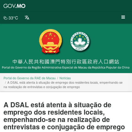
Portal
do
Governo
33°C
da
RAE
de
Macau
Portal do Governo da RAE de Macau
Notícias
A DSAL está atenta à situação de emprego dos residentes locais, empenhando-se
na realização de entrevistas e conjugação de emprego
A DSAL está atenta à situação de
emprego dos residentes locais,
empenhando-se na realização de
entrevistas e conjugação de emprego