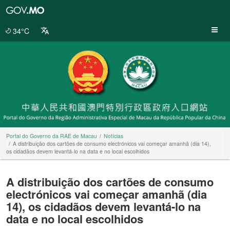
Portal
do
Governo
34°C
da
RAE
de
Macau
Portal do Governo da RAE de Macau
Notícias
A distribuição dos cartões de consumo electrónicos vai começar amanhã (dia 14),
os cidadãos devem levantá-lo na data e no local escolhidos
A distribuição dos cartões de consumo
electrónicos vai começar amanhã (dia
14), os cidadãos devem levantá-lo na
data e no local escolhidos