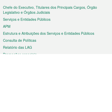
do
rodapé
Chefe do Executivo, Titulares dos Principais Cargos, Órgão
Legislativo e Órgãos Judiciais
Serviços e Entidades Públicos
APM
Estrutura e Atribuições dos Serviços e Entidades Públicos
Consulta de Políticas
Relatório das LAG
Promoções especiais
Sobre a RAEM
Tempo
Transporte
Feriados
Cultura e lazer
Informação de Macau
Ficheiro sobre Macau