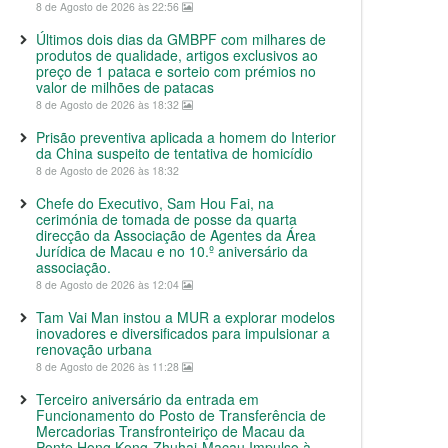
8 de Agosto de 2026 às 22:56
Últimos dois dias da GMBPF com milhares de
produtos de qualidade, artigos exclusivos ao
preço de 1 pataca e sorteio com prémios no
valor de milhões de patacas
8 de Agosto de 2026 às 18:32
Prisão preventiva aplicada a homem do Interior
da China suspeito de tentativa de homicídio
8 de Agosto de 2026 às 18:32
Chefe do Executivo, Sam Hou Fai, na
cerimónia de tomada de posse da quarta
direcção da Associação de Agentes da Área
Jurídica de Macau e no 10.º aniversário da
associação.
8 de Agosto de 2026 às 12:04
Tam Vai Man instou a MUR a explorar modelos
inovadores e diversificados para impulsionar a
renovação urbana
8 de Agosto de 2026 às 11:28
Terceiro aniversário da entrada em
Funcionamento do Posto de Transferência de
Mercadorias Transfronteiriço de Macau da
Ponte Hong Kong-Zhuhai-Macau Impulso à