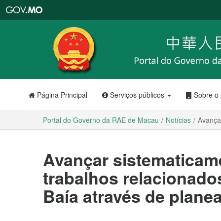
Portal
do
Governo
da
RAE
de
Macau
Página Principal
Serviços públicos
Sobre o
Portal do Governo da RAE de Macau
Notícias
Avança
Avançar sistematicam
trabalhos relacionad
Baía através de planea