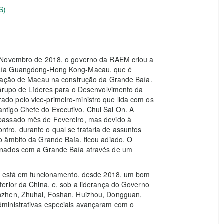
S)
m Novembro de 2018, o governo da RAEM criou a
Baía Guangdong-Hong Kong-Macau, que é
ipação de Macau na construção da Grande Baía.
 Grupo de Líderes para o Desenvolvimento da
o pelo vice-primeiro-ministro que lida com os
tigo Chefe do Executivo, Chui Sai On. A
passado mês de Fevereiro, mas devido à
ro, durante o qual se trataria de assuntos
 âmbito da Grande Baía, ficou adiado. O
onados com a Grande Baía através de um
já está em funcionamento, desde 2018, um bom
erior da China, e, sob a liderança do Governo
nzhen, Zhuhai, Foshan, Huizhou, Dongguan,
ministrativas especiais avançaram com o