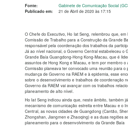
Fonte:
Gabinete de Comunicação Social (GC
Publicado em:
21 de Abril de 2020 às 17:15
O Chefe do Executivo, Ho Iat Seng, relembrou que, e
Comissão de Trabalho para a Construção da Grande 
responsável pela coordenação dos trabalhos da partic
Já ao nível nacional, o Governo Central estabeleceu o
Grande Baía Guangdong-Hong Kong-Macau, que é liderad
assuntos de Hong Kong e Macau, e tem por membro o an
Comissão planeava ter convocado uma reunião para o 
mudança de Governo na RAEM e à epidemia, esse encont
sobre o desenvolvimento e trabalhos de coordenação no
Governo da RAEM vai avançar com os trabalhos relaci
planeamento de alto nível.
Ho Iat Seng indicou ainda que, neste âmbito, também 
mecanismo de comunicação estreita entre Macau e o Int
Central, as novas cidades de Guangdong (Cantão, She
Zhongshan, Jiangmen e Zhaoqing) e as duas regiões ad
planeamento para o desenvolvimento da Grande Baía