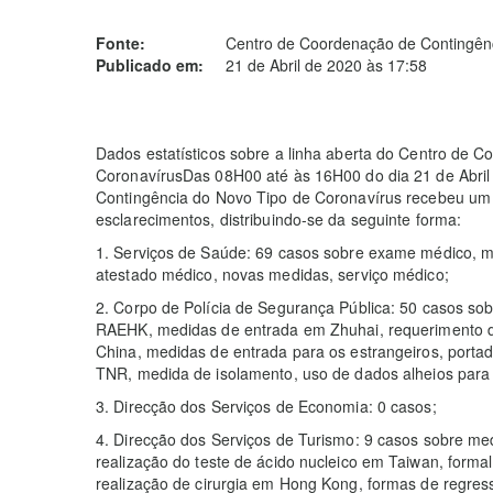
Fonte:
Centro de Coordenação de Contingênc
Publicado em:
21 de Abril de 2020 às 17:58
Dados estatísticos sobre a linha aberta do Centro de 
CoronavírusDas 08H00 até às 16H00 do dia 21 de Abril
Contingência do Novo Tipo de Coronavírus recebeu um 
esclarecimentos, distribuindo-se da seguinte forma:
1. Serviços de Saúde: 69 casos sobre exame médico, me
atestado médico, novas medidas, serviço médico;
2. Corpo de Polícia de Segurança Pública: 50 casos so
RAEHK, medidas de entrada em Zhuhai, requerimento do
China, medidas de entrada para os estrangeiros, porta
TNR, medida de isolamento, uso de dados alheios para
3. Direcção dos Serviços de Economia: 0 casos;
4. Direcção dos Serviços de Turismo: 9 casos sobre me
realização do teste de ácido nucleico em Taiwan, form
realização de cirurgia em Hong Kong, formas de regres