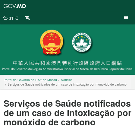
Portal
do
Governo
31°C
da
RAE
de
Macau
Portal do Governo da RAE de Macau
Notícias
Serviços de Saúde notificados de um caso de intoxicação por monóxido de carbono
Serviços de Saúde notificados
de um caso de intoxicação por
monóxido de carbono