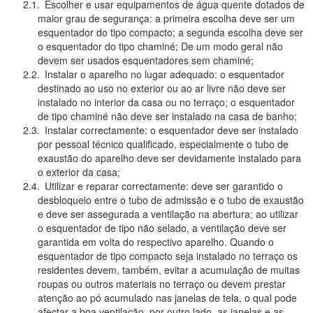
Escolher e usar equipamentos de água quente dotados de
maior grau de segurança: a primeira escolha deve ser um
esquentador do tipo compacto; a segunda escolha deve ser
o esquentador do tipo chaminé; De um modo geral não
devem ser usados esquentadores sem chaminé;
Instalar o aparelho no lugar adequado: o esquentador
destinado ao uso no exterior ou ao ar livre não deve ser
instalado no interior da casa ou no terraço; o esquentador
de tipo chaminé não deve ser instalado na casa de banho;
Instalar correctamente: o esquentador deve ser instalado
por pessoal técnico qualificado, especialmente o tubo de
exaustão do aparelho deve ser devidamente instalado para
o exterior da casa;
Utilizar e reparar correctamente: deve ser garantido o
desbloqueio entre o tubo de admissão e o tubo de exaustão
e deve ser assegurada a ventilação na abertura; ao utilizar
o esquentador de tipo não selado, a ventilação deve ser
garantida em volta do respectivo aparelho. Quando o
esquentador de tipo compacto seja instalado no terraço os
residentes devem, também, evitar a acumulação de muitas
roupas ou outros materiais no terraço ou devem prestar
atenção ao pó acumulado nas janelas de tela, o qual pode
afectar a boa ventilação, por outro lado, as janelas e as