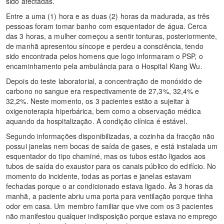
sido afectadas.
Entre a uma (1) hora e as duas (2) horas da madurada, as três
pessoas foram tomar banho com esquentador de água. Cerca
das 3 horas, a mulher começou a sentir tonturas, posteriormente,
de manhã apresentou síncope e perdeu a consciência, tendo
sido encontrada pelos homens que logo informaram o PSP, o
encaminhamento pela ambulância para o Hospital Kiang Wu.
Depois do teste laboratorial, a concentração de monóxido de
carbono no sangue era respectivamente de 27,3%, 32,4% e
32,2%. Neste momento, os 3 pacientes estão a sujeitar à
oxigenoterapia hiperbárica, bem como a observação médica
aquando da hospitalização. A condição clínica é estável.
Segundo informações disponibilizadas, a cozinha da fracção não
possui janelas nem bocas de saída de gases, e está instalada um
esquentador do tipo chaminé, mas os tubos estão ligados aos
tubos de saída do exaustor para os canais público do edifício. No
momento do incidente, todas as portas e janelas estavam
fechadas porque o ar condicionado estava ligado. Às 3 horas da
manhã, a paciente abriu uma porta para ventilação porque tinha
odor em casa. Um membro familiar que vive com os 3 pacientes
não manifestou qualquer indisposição porque estava no emprego