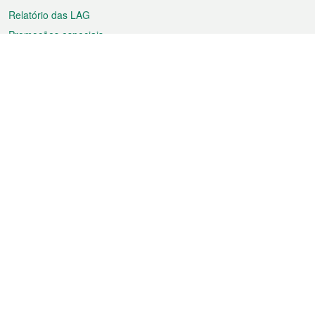
Relatório das LAG
Promoções especiais
Sobre a RAEM
Tempo
Transporte
Feriados
Cultura e lazer
Informação de Macau
Ficheiro sobre Macau
Estatísticas
Anúncios
Notícias
Vídeos