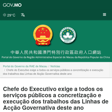
Portal
do
Governo
29°C
da
RAE
de
Macau
Portal do Governo da RAE de Macau
Notícias
Chefe do Executivo exige a todos os serviços públicos a concretização e execução
dos trabalhos das Linhas de Acção Governativa deste ano
Chefe do Executivo exige a todos os
serviços públicos a concretização e
execução dos trabalhos das Linhas de
Acção Governativa deste ano