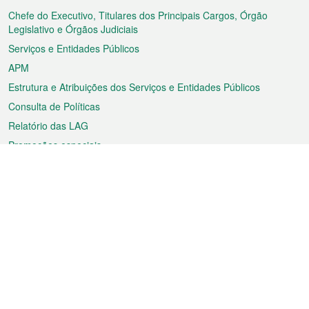
rodapé
Chefe do Executivo, Titulares dos Principais Cargos, Órgão
Legislativo e Órgãos Judiciais
Serviços e Entidades Públicos
APM
Estrutura e Atribuições dos Serviços e Entidades Públicos
Consulta de Políticas
Relatório das LAG
Promoções especiais
Sobre a RAEM
Tempo
Transporte
Feriados
Cultura e lazer
Informação de Macau
Ficheiro sobre Macau