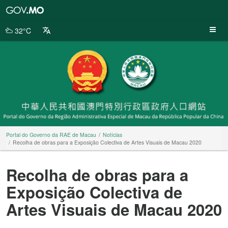
Portal
do
Governo
32°C
da
RAE
de
Macau
Portal do Governo da RAE de Macau
Notícias
Recolha de obras para a Exposição Colectiva de Artes Visuais de Macau 2020
Recolha de obras para a
Exposição Colectiva de
Artes Visuais de Macau 2020