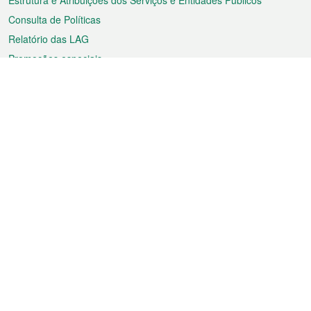
Estrutura e Atribuições dos Serviços e Entidades Públicos
Consulta de Políticas
Relatório das LAG
Promoções especiais
Sobre a RAEM
Tempo
Transporte
Feriados
Cultura e lazer
Informação de Macau
Ficheiro sobre Macau
Estatísticas
Anúncios
Notícias