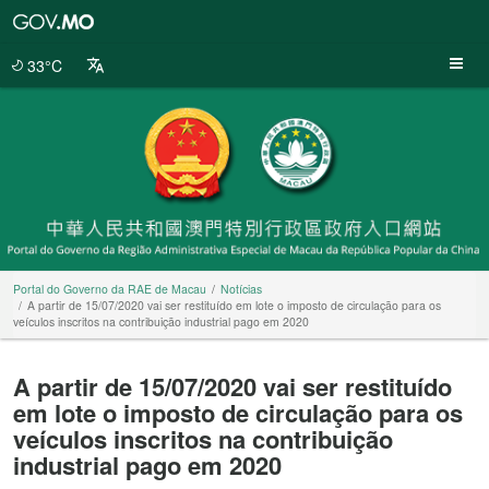
Portal
do
Governo
33°C
da
RAE
de
Macau
Portal do Governo da RAE de Macau
Notícias
A partir de 15/07/2020 vai ser restituído em lote o imposto de circulação para os
veículos inscritos na contribuição industrial pago em 2020
A partir de 15/07/2020 vai ser restituído
em lote o imposto de circulação para os
veículos inscritos na contribuição
industrial pago em 2020