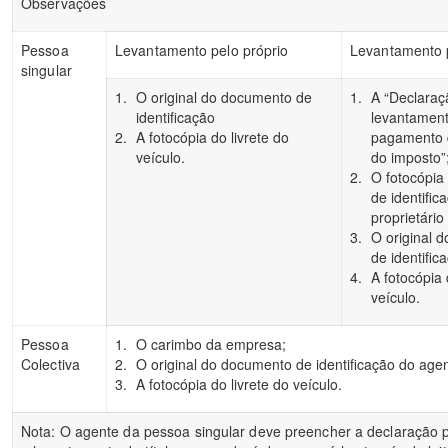
Observações
Pessoa
Levantamento pelo próprio
Levantamento p
singular
O original do documento de
A “Declaraç
identificação
levantament
A fotocópia do livrete do
pagamento d
veículo.
do imposto”
O fotocópia
de identific
proprietário
O original 
de identific
A fotocópia 
veículo.
Pessoa
O carimbo da empresa;
Colectiva
O original do documento de identificação do agen
A fotocópia do livrete do veículo.
Nota: O agente da pessoa singular deve preencher a declaração 