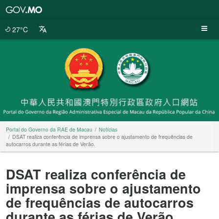
Portal
do
Governo
27°C
da
RAE
de
Macau
Portal do Governo da RAE de Macau
Notícias
DSAT realiza conferência de imprensa sobre o ajustamento de frequências de
autocarros durante as férias de Verão.
DSAT realiza conferência de
imprensa sobre o ajustamento
de frequências de autocarros
durante as férias de Verão.