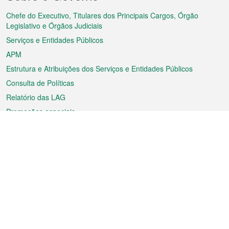
do
rodapé
Chefe do Executivo, Titulares dos Principais Cargos, Órgão
Legislativo e Órgãos Judiciais
Serviços e Entidades Públicos
APM
Estrutura e Atribuições dos Serviços e Entidades Públicos
Consulta de Políticas
Relatório das LAG
Promoções especiais
Sobre a RAEM
Tempo
Transporte
Feriados
Cultura e lazer
Informação de Macau