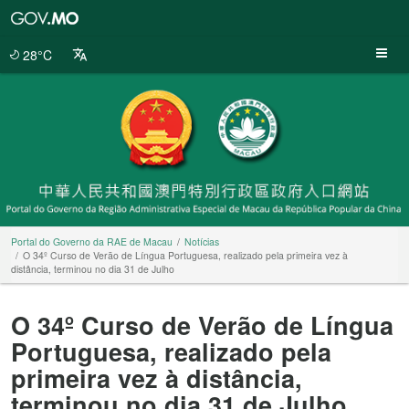
Portal
do
Governo
28°C
da
RAE
de
Macau
Portal do Governo da RAE de Macau
Notícias
O 34º Curso de Verão de Língua Portuguesa, realizado pela primeira vez à
distância, terminou no dia 31 de Julho
O 34º Curso de Verão de Língua
Portuguesa, realizado pela
primeira vez à distância,
terminou no dia 31 de Julho