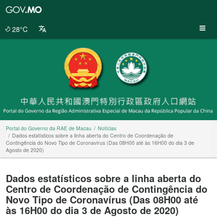
Portal
do
Governo
28°C
da
RAE
de
Macau
Portal do Governo da RAE de Macau
Notícias
Dados estatísticos sobre a linha aberta do Centro de Coordenação de
Contingência do Novo Tipo de Coronavírus (Das 08H00 até às 16H00 do dia 3 de
Agosto de 2020)
Dados estatísticos sobre a linha aberta do
Centro de Coordenação de Contingência do
Novo Tipo de Coronavírus (Das 08H00 até
às 16H00 do dia 3 de Agosto de 2020)