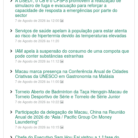
A DSEDT, o CB e o CPSPS promovem a realização de
simulacro de fuga e evacuação para reforçar a
capacidade de resposta a emergências por parte do
sector
7 de Agosto de 2026 às 12:00
Serviços de saúde apelam à população para estar atenta
ao risco de hipertermia devido às temperaturas elevadas
7 de Agosto de 2026 às 11:20
IAM apela à suspensão do consumo de uma compota que
pode conter substâncias estranhas
7 de Agosto de 2026 às 11:12
Macau marca presença na Conferência Anual de Cidades
Criativas da UNESCO em Gastronomia na Malásia
7 de Agosto de 2026 às 11:00
Torneio Aberto de Badminton da Taça Hengqin-Macau de
Torneio Desportivo de Série e Torneio de Série Junior
7 de Agosto de 2026 às 10:22
Participação da delegação de Macau, China na Reunião
Anual de 2026 do “Asia / Pacific Group On Money
Laundering”
7 de Agosto de 2026 às 10:15
Chefe do Executivo Sam Hou Fai visitou a 1.ª fase do