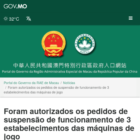
Portal
do
Governo
32°C
da
RAE
de
Macau
Portal do Governo da RAE de Macau
Notícias
Foram autorizados os pedidos de suspensão de funcionamento de 3
estabelecimentos das máquinas de jogo
Foram autorizados os pedidos de
suspensão de funcionamento de 3
estabelecimentos das máquinas de
jogo