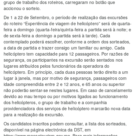
grupo de trabalho dos roteiros, carregaram no botão que
accionou o sorteio.
De 1 a 22 de Setembro, o período de realização das excursões
do roteiro “Experiência de viagem de helicóptero” será de quarta-
feira a domingo (quarta-feira/quinta-feira a partida será à noite; e
de sexta-feira a domingo a partida será à tarde). Cada
contemplado poderá escolher, conforme a ordem dos sorteados,
a data de partida e trazer consigo um familiar ou amigo. Cada
helicóptero tem capacidade para 12 passageiros. Por razões de
segurança, os participantes na excursão serão sentados nos
lugares atribuídos pelos funcionários da operadora do
helicóptero. Em princípio, cada duas pessoas terão direito a um
lugar à janela, mas por motivo de segurança, passageiros com
idade compreendida entre 2 e 12 anos, e 65 anos ou superior
não poderão sentar-se nestes lugares. Em caso de cancelamento
devido ao mau tempo ou por motivos ligados ao funcionamento
dos helicópteros, o grupo de trabalho e a companhia
providenciadora dos serviços de helicóptero marcarão nova data
para a realização da excursão.
Os candidatos inscritos podem consultar, a lista dos sorteados,
disponível na página electrónica da DST, em
https://www.macaotourism.gov.mo. Para mais informações,