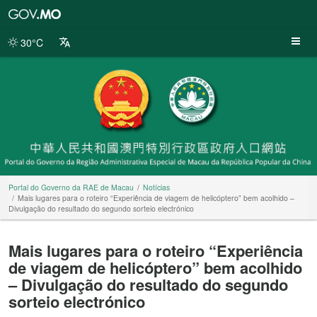
Portal
do
Governo
30°C
da
RAE
de
Macau
Portal do Governo da RAE de Macau
Notícias
Mais lugares para o roteiro “Experiência de viagem de helicóptero” bem acolhido –
Divulgação do resultado do segundo sorteio electrónico
Mais lugares para o roteiro “Experiência
de viagem de helicóptero” bem acolhido
– Divulgação do resultado do segundo
sorteio electrónico