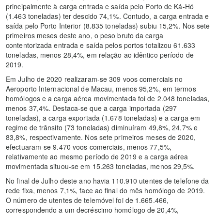
principalmente à carga entrada e saída pelo Porto de Ká-Hó
(1.463 toneladas) ter descido 74,1%. Contudo, a carga entrada e
saída pelo Porto Interior (8.835 toneladas) subiu 15,2%. Nos sete
primeiros meses deste ano, o peso bruto da carga
contentorizada entrada e saída pelos portos totalizou 61.633
toneladas, menos 28,4%, em relação ao idêntico período de
2019.
Em Julho de 2020 realizaram-se 309 voos comerciais no
Aeroporto Internacional de Macau, menos 95,2%, em termos
homólogos e a carga aérea movimentada foi de 2.048 toneladas,
menos 37,4%. Destaca-se que a carga importada (297
toneladas), a carga exportada (1.678 toneladas) e a carga em
regime de trânsito (73 toneladas) diminuíram 49,8%, 24,7% e
83,8%, respectivamente. Nos sete primeiros meses de 2020,
efectuaram-se 9.470 voos comerciais, menos 77,5%,
relativamente ao mesmo período de 2019 e a carga aérea
movimentada situou-se em 15.263 toneladas, menos 29,5%.
No final de Julho deste ano havia 110.910 utentes de telefone da
rede fixa, menos 7,1%, face ao final do mês homólogo de 2019.
O número de utentes de telemóvel foi de 1.665.466,
correspondendo a um decréscimo homólogo de 20,4%,