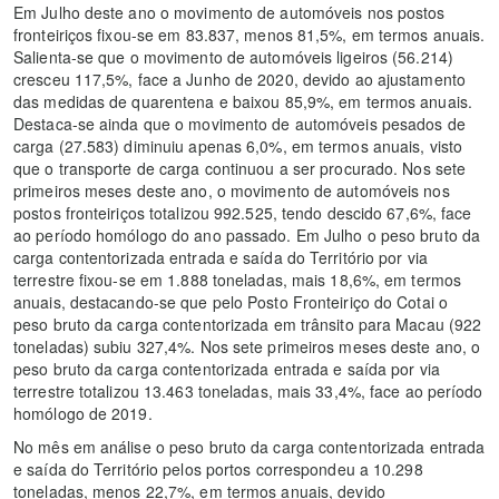
Em Julho deste ano o movimento de automóveis nos postos
fronteiriços fixou-se em 83.837, menos 81,5%, em termos anuais.
Salienta-se que o movimento de automóveis ligeiros (56.214)
cresceu 117,5%, face a Junho de 2020, devido ao ajustamento
das medidas de quarentena e baixou 85,9%, em termos anuais.
Destaca-se ainda que o movimento de automóveis pesados de
carga (27.583) diminuiu apenas 6,0%, em termos anuais, visto
que o transporte de carga continuou a ser procurado. Nos sete
primeiros meses deste ano, o movimento de automóveis nos
postos fronteiriços totalizou 992.525, tendo descido 67,6%, face
ao período homólogo do ano passado. Em Julho o peso bruto da
carga contentorizada entrada e saída do Território por via
terrestre fixou-se em 1.888 toneladas, mais 18,6%, em termos
anuais, destacando-se que pelo Posto Fronteiriço do Cotai o
peso bruto da carga contentorizada em trânsito para Macau (922
toneladas) subiu 327,4%. Nos sete primeiros meses deste ano, o
peso bruto da carga contentorizada entrada e saída por via
terrestre totalizou 13.463 toneladas, mais 33,4%, face ao período
homólogo de 2019.
No mês em análise o peso bruto da carga contentorizada entrada
e saída do Território pelos portos correspondeu a 10.298
toneladas, menos 22,7%, em termos anuais, devido