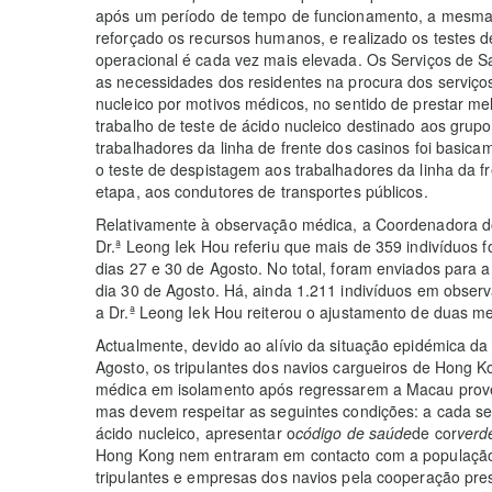
após um período de tempo de funcionamento, a mesma 
reforçado os recursos humanos, e realizado os testes de
operacional é cada vez mais elevada. Os Serviços de S
as necessidades dos residentes na procura dos serviços
nucleico por motivos médicos, no sentido de prestar me
trabalho de teste de ácido nucleico destinado aos grupo
trabalhadores da linha de frente dos casinos foi basica
o teste de despistagem aos trabalhadores da linha da f
etapa, aos condutores de transportes públicos.
Relativamente à observação médica, a Coordenadora d
Dr.ª Leong Iek Hou referiu que mais de 359 indivíduos
dias 27 e 30 de Agosto. No total, foram enviados para 
dia 30 de Agosto. Há, ainda 1.211 indivíduos em obser
a Dr.ª Leong Iek Hou reiterou o ajustamento de duas m
Actualmente, devido ao alívio da situação epidémica d
Agosto, os tripulantes dos navios cargueiros de Hong 
médica em isolamento após regressarem a Macau prove
mas devem respeitar as seguintes condições: a cada se
ácido nucleico, apresentar o
código de saúde
de cor
verd
Hong Kong nem entraram em contacto com a população 
tripulantes e empresas dos navios pela cooperação pre