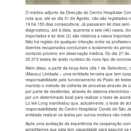
O médico adjunto da Direcção do Centro Hospitalar Con
nota que, até ao dia 31 de Agosto, não são registado
19 há 155 dias consecutivos. Já passaram 66 dias sem
diagnosticou, até à data, quarenta e seis (46) casos, d
importados e só dois (2) são relativos a casos importad
Não há registo de qualquer infecção entre os profissio
doentes recuperados concluíram o isolamento do perí
contacto próximo em observação médica. Do dia 27 de A
35.373 testes de ácido nucleico do novo tipo de coron
Além disso, a partir da terça-feira (dia 1 de Setembr
(Macau) Limitada – uma entidade terceira que tem co
responsabilidade pelo funcionamento do Posto de test
mantido o método de colheita de amostras através de 
por parte de residentes, através do sistema electrónico
por um determinado local para realizar o teste de acor
Lo Iek Long manifestou que, actualmente, o teste de ác
responsabilidade do Centro Hospitalar Conde de São J
entidade realizar os testes por outros motivos não médi
Após uma avaliação da experiência de cooperação co
acreditamos que esta tem capacidade para assumir os 