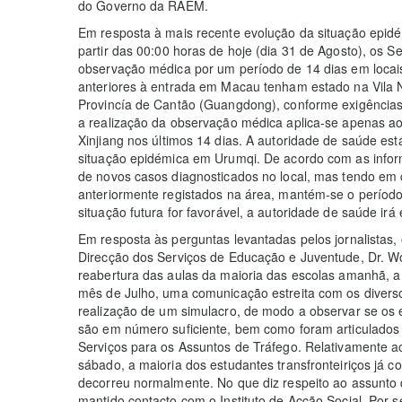
do Governo da RAEM.
Em resposta à mais recente evolução da situação epid
partir das 00:00 horas de hoje (dia 31 de Agosto), os 
observação médica por um período de 14 dias em locais
anteriores à entrada em Macau tenham estado na Vila 
Provincía de Cantão (Guangdong), conforme exigências 
a realização da observação médica aplica-se apenas a
Xinjiang nos últimos 14 dias. A autoridade de saúde est
situação epidémica em Urumqi. De acordo com as inform
de novos casos diagnosticados no local, mas tendo em
anteriormente registados na área, mantém-se o períod
situação futura for favorável, a autoridade de saúde irá 
Em resposta às perguntas levantadas pelos jornalistas
Direcção dos Serviços de Educação e Juventude, Dr. 
reabertura das aulas da maioria das escolas amanhã, 
mês de Julho, uma comunicação estreita com os diversos
realização de um simulacro, de modo a observar se os 
são em número suficiente, bem como foram articulados 
Serviços para os Assuntos de Tráfego. Relativamente ao
sábado, a maioria dos estudantes transfronteiriços já co
decorreu normalmente. No que diz respeito ao assunto d
mantido contacto com o Instituto de Acção Social. Por s