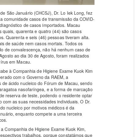
de São Januário (CHCSJ), Dr. Lo Iek Long, fez
s na comunidade casos de transmissão da COVID-
 diagnóstico de casos importados. Macau
os quais, quarenta e quatro (44) são casos
os. Quarenta e seis (46) pessoas tiveram alta.
nais de saúde nem casos mortais. Todos os
odo de convalescença, não há nenhum caso de
gosto ao dia 30 de Agosto, foram realizados
avírus em Macau.
o), cabe à Companhia de Higiene Exame Kuok Kim
operado com o Governo da RAEM, a
es de ácido nucleico do Fórum de Macau, sendo
zaragatoa nasofaríngea, e a forma de marcação
 de reserva de teste, podendo o residente optar
do com as suas necessidades individuais. O Dr.
ido nucleico por motivos médicos é da
anuário, enquanto compete a uma terceira
cos.
m a Companhia de Higiene Exame Kuok Kim,
respectivos trabalhos, porque constatámos que