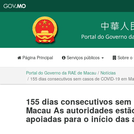
Portal
do
Governo
da
RAE
de
Macau
Página Principal
Serviços públicos
Sobre o
Portal do Governo da RAE de Macau
Notícias
155 dias consecutivos sem casos de COVID-19 em Mac
155 dias consecutivos sem
Macau As autoridades estã
apoiadas para o início das