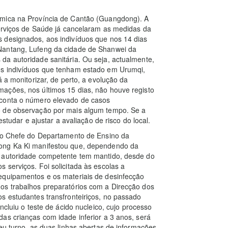
émica na Província de Cantão (Guangdong). A
Serviços de Saúde já cancelaram as medidas da
 designados, aos indivíduos que nos 14 dias
Nantang, Lufeng da cidade de Shanwei da
da autoridade sanitária. Ou seja, actualmente,
os indivíduos que tenham estado em Urumqi,
á a monitorizar, de perto, a evolução da
ações, nos últimos 15 dias, não houve registo
 conta o número elevado de casos
o de observação por mais algum tempo. Se a
estudar e ajustar a avaliação de risco do local.
, o Chefe do Departamento de Ensino da
Wong Ka Ki manifestou que, dependendo da
a autoridade competente tem mantido, desde do
 serviços. Foi solicitada às escolas a
equipamentos e os materiais de desinfecção
os trabalhos preparatórios com a Direcção dos
s estudantes transfronteiriços, no passado
ncluiu o teste de ácido nucleico, cujo processo
as crianças com idade inferior a 3 anos, será
eu turno, as duas linhas abertas de informações