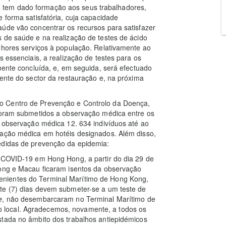
tem dado formação aos seus trabalhadores,
 forma satisfatória, cuja capacidade
aúde vão concentrar os recursos para satisfazer
 de saúde e na realização de testes de ácido
lhores serviços à população. Relativamente ao
s essenciais, a realização de testes para os
mente concluída, e, em seguida, será efectuado
rente do sector da restauração e, na próxima
o Centro de Prevenção e Controlo da Doença,
 foram submetidos a observação médica entre os
a observação médica 12. 634 indivíduos até ao
vação médica em hotéis designados. Além disso,
edidas de prevenção da epidemia:
a COVID-19 em Hong Hong, a partir do dia 29 de
Kong e Macau ficaram isentos da observação
nientes do Terminal Marítimo de Hong Kong,
te (7) dias devem submeter-se a um teste de
e
, não desembarcaram no Terminal Marítimo de
local. Agradecemos, novamente, a todos os
stada no âmbito dos trabalhos antiepidémicos