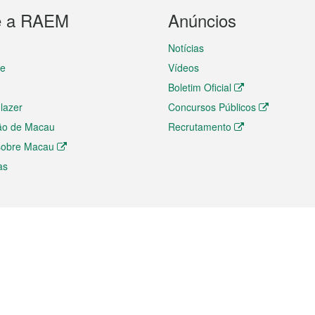
e a RAEM
Anúncios
Notícias
te
Vídeos
Boletim Oficial
 lazer
Concursos Públicos
ão de Macau
Recrutamento
 sobre Macau
as
ios e comércio
Directório
 e Investimento
Directório de Aplicações para T
o Comércio e Convenções em
Directório de Redes Sociais
Directório de Websites Temático