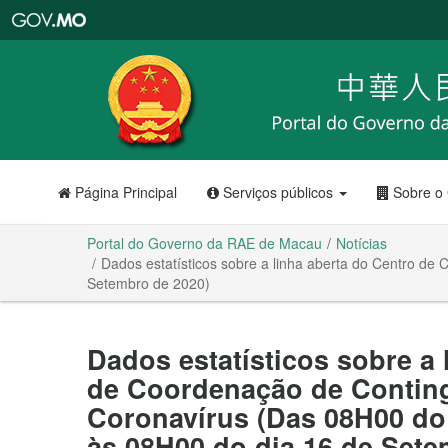
Portal
do
Governo
da
RAE
de
Macau
Página Principal
Serviços públicos
Sobre o
Portal do Governo da RAE de Macau
Notícias
Dados estatísticos sobre a linha aberta do Centro d
Setembro de 2020)
Dados estatísticos sobre a 
de Coordenação de Conting
Coronavírus (Das 08H00 do 
às 08H00 do dia 16 de Sete