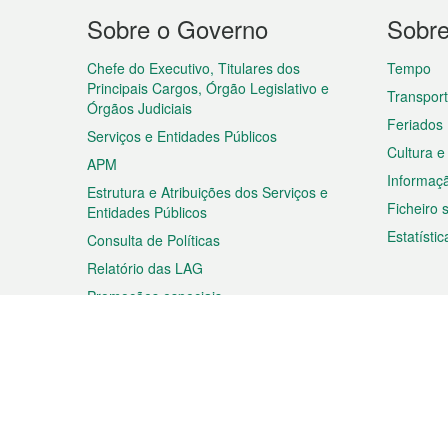
Menu
Sobre o Governo
Sobr
do
rodapé
Chefe do Executivo, Titulares dos
Tempo
Principais Cargos, Órgão Legislativo e
Transpor
Órgãos Judiciais
Feriados
Serviços e Entidades Públicos
Cultura e
APM
Informaç
Estrutura e Atribuições dos Serviços e
Ficheiro
Entidades Públicos
Estatístic
Consulta de Políticas
Relatório das LAG
Promoções especiais
Viagem
Negóc
Planear a sua viagem
Negócios
Descobrir Macau
Feiras d
Macau
Espectáculos e Entretenimento