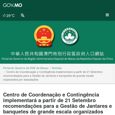
Portal
do
Governo
29°C
da
RAE
de
Macau
Portal do Governo da RAE de Macau
Notícias
Centro de Coordenação e Contingência implementará a partir de 21 Setembro
recomendações para a Gestão de Jantares e banquetes de grande escala
organizados por associações
Centro de Coordenação e Contingência
implementará a partir de 21 Setembro
recomendações para a Gestão de Jantares e
banquetes de grande escala organizados